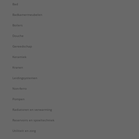
Type uitloop:
Gegoten
Bad
Type voeding:
Netvoeding
Badkamermeubelen
Uittrekbare uitloop met handdouche:
Nee
Uittrekbare uitloop met
Boilers
kraanbeluchter/mousseur:
Douche
Nee
Uitvoering uitloop:
Vast onder
Gereedschap
Volumestroomklasse:
Geen
Keramiek
Voorsprong uitloop:
106 mm
Voorzien van kettingoog:
Nee
Kranen
Merk:
Grohe
Leidingsystemen
Serie:
Eurosmart CE
Non-ferro
Pompen
Radiatoren en verwarming
Reservoirs en spoeltechniek
Utiliteit en zorg