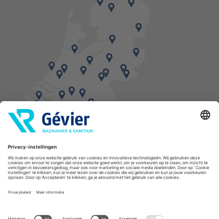
Vind een balie in de buurt
* Bestellingen geplaatst in het weekend worden, mits voorradig, dinsdag geleverd.
Cookies
Privacyverklaring
Algemene voorwaarden