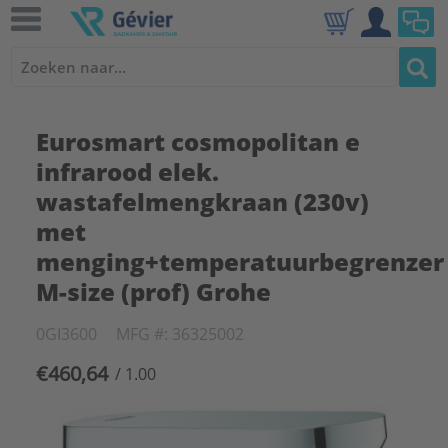
Eurosmart cosmopolitan e
infrarood elek.
wastafelmengkraan (230v)
met
menging+temperatuurbegrenzer
M-size (prof) Grohe
0GI3600
MFG #: 36325002
€460,64
/ 1.00