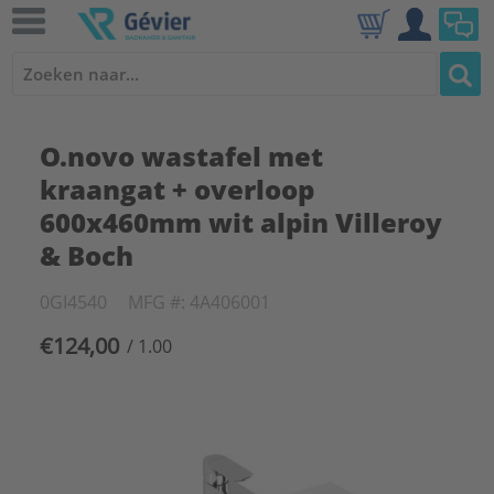
O.novo wastafel met
kraangat + overloop
600x460mm wit alpin Villeroy
& Boch
0GI4540
MFG #: 4A406001
€124,00
/ 1.00