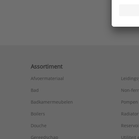
Ons laa
Assortiment
Afvoermateriaal
Leiding
Bad
Non-fer
Badkamermeubelen
Pompen
Boilers
Radiato
Douche
Reservoi
Gereedschap
Utiliteit