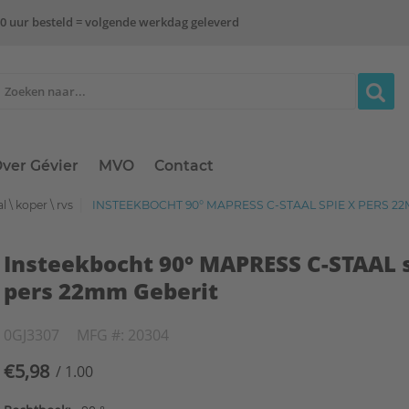
0 uur besteld = volgende werkdag geleverd
ver Gévier
MVO
Contact
l \ koper \ rvs
INSTEEKBOCHT 90° MAPRESS C-STAAL SPIE X PERS 2
Insteekbocht 90° MAPRESS C-STAAL s
pers 22mm Geberit
0GJ3307
MFG #: 20304
€5,98
/ 1.00