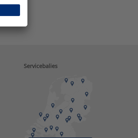
e zaken?
Servicebalies