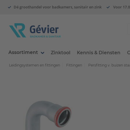
Dé groothandel voor badkamers, sanitair en zink
Voor 17.0
Assortiment
Zinktool
Kennis & Diensten
O
Leidingsystemen en fittingen
Fittingen
Persfitting v. buizen staa