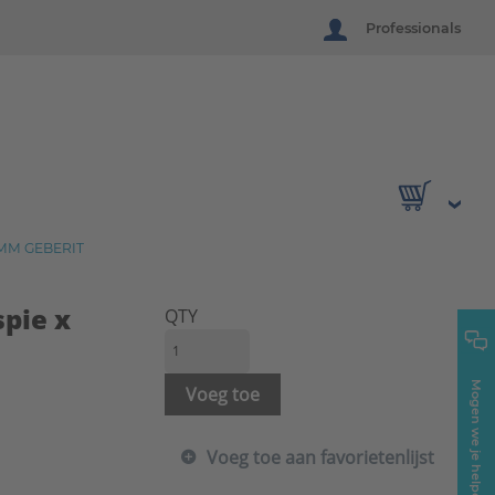
Professionals
2MM GEBERIT
pie x
QTY
Mogen we je helpen?
Voeg toe
Voeg toe aan favorietenlijst