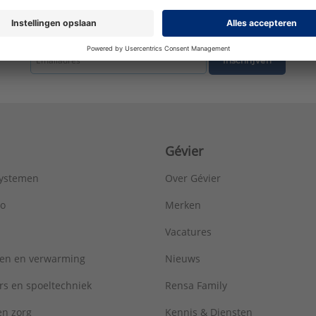
Lengte aansluiting 1:
61 mm
Lengte aansluiting 2:
70 mm
tste nieuws ontvangen omtrent productnieuws, acties en andere interessant
LPCB keur:
Nee
Materiaal aansluiting 1:
Staal
Inschrijven
Materiaal aansluiting 2:
Staal
Materiaal afdichting:
CIIR
Merk:
Geberit
Met aftapper:
Nee
Met ontluchter:
Nee
Gévier
Met pakkingen:
Ja
Met stootnok/-rand:
Ja
systemen
Over Gévier
Met thermische isolatie:
Nee
Met TUV goedkeuring:
Ja
ro
Merken
Model:
1-delig
Vacatures
Nom. diameter aansluiting 1:
DN 20
Nom. diameter aansluiting 2:
DN 20
ren en verwarming
Nieuws
Oppervlaktebehandeling aansluiting 1:
Onbehandeld
Oppervlaktebehandeling aansluiting 2:
Onbehandeld
rs en spoeltechniek
Rensa Family
Oppervlaktebescherming aansluiting 1:
Elektrolytisch verzinkt
 en zorg
Kennis & Diensten