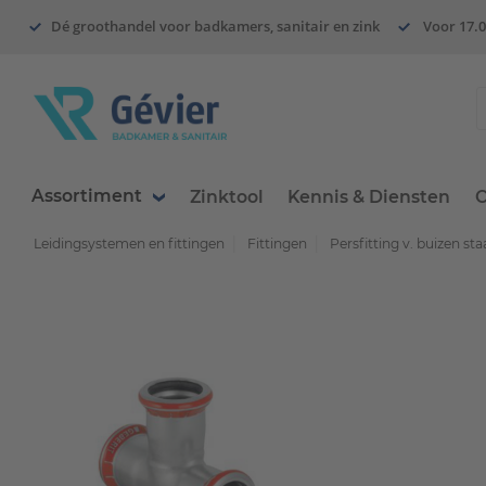
Dé groothandel voor badkamers, sanitair en zink
Voor 17.0
Assortiment
Zinktool
Kennis & Diensten
O
Leidingsystemen en fittingen
Fittingen
Persfitting v. buizen staa