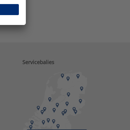
e zaken?
Servicebalies