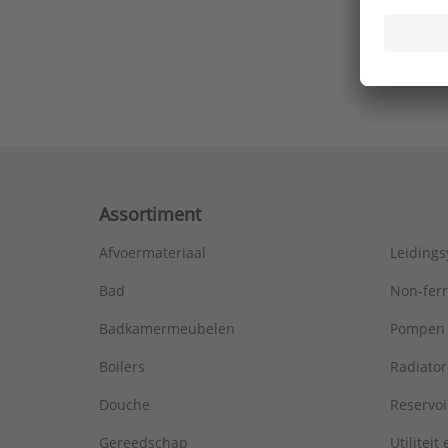
Ons laa
Assortiment
Afvoermateriaal
Leiding
Bad
Non-fer
Badkamermeubelen
Pompen
Boilers
Radiato
Douche
Reservoi
Gereedschap
Utiliteit