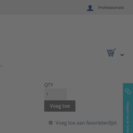
Professionals
T
QTY
Mogen we je helpen?
Voeg toe
Voeg toe aan favorietenlijst