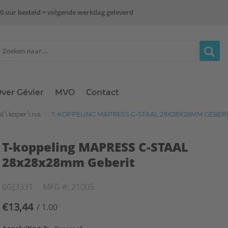
0 uur besteld = volgende werkdag geleverd
ver Gévier
MVO
Contact
l \ koper \ rvs
T-KOPPELING MAPRESS C-STAAL 28X28X28MM GEBERI
T-koppeling MAPRESS C-STAAL
28x28x28mm Geberit
0GJ3331
MFG #: 21005
€13,44
/ 1.00