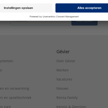
DVGW-keur voor water:
Nee
FM keur:
Nee
tste nieuws ontvangen omtrent productnieuws, acties en andere interessant
Gastec QA:
Nee
Hoge treksterkte:
Ja
Inschrijven
Hoofdkleur fitting:
Overig
KIWA-keur:
Nee
KOMO-keur:
Nee
Kwaliteitsklasse aansluiting 1:
St 34.2 (1.0034)
Kwaliteitsklasse aansluiting 2:
St 34.2 (1.0034)
Gévier
Lengte aansluiting 1:
42 mm
Lengte aansluiting 2:
50 mm
systemen
Over Gévier
LPCB keur:
Nee
Materiaal aansluiting 1:
Staal
ro
Merken
Materiaal aansluiting 2:
Staal
Vacatures
Materiaal afdichting:
CIIR
Merk:
Geberit
ren en verwarming
Nieuws
Met aftapper:
Nee
Met ontluchter:
Nee
rs en spoeltechniek
Rensa Family
Met pakkingen:
Ja
 en zorg
Kennis & Diensten