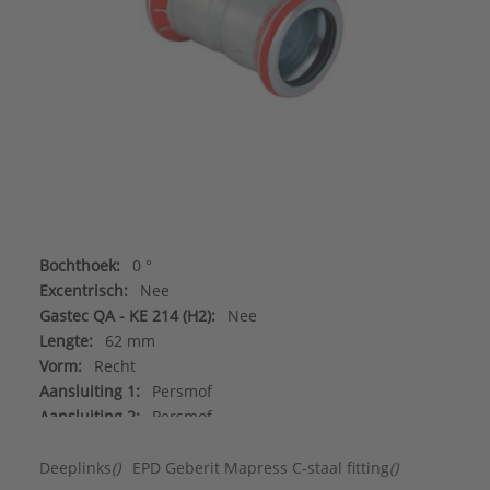
Bochthoek:
0 °
Excentrisch:
Nee
Gastec QA - KE 214 (H2):
Nee
Lengte:
62 mm
Vorm:
Recht
Aansluiting 1:
Persmof
Aansluiting 2:
Persmof
Afgedopt:
Ja
Contourcode aansluiting 1:
M
Deeplinks
()
EPD Geberit Mapress C-staal fitting
()