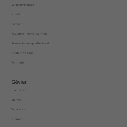
ULC keur:
Nee
Leidingsystemen
UL-keur:
Nee
VdS keur:
Nee
Non-ferro
Verlopend:
Nee
Pompen
Werkende lengte aansluiting 1:
5 mm
Werkende lengte aansluiting 2:
5 mm
Radiatoren en verwarming
Type:
C-staal
Reservoirs en spoeltechniek
Serie:
Mapress
Utiliteit en zorg
Ventilatie
Gévier
Over Gévier
Merken
Vacatures
Nieuws