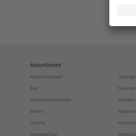
Ons laa
Assortiment
Afvoermateriaal
Leiding
Bad
Non-fer
Badkamermeubelen
Pompen
Boilers
Radiato
Douche
Reservoi
Gereedschap
Utiliteit