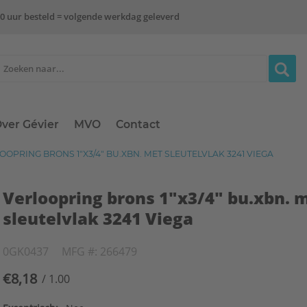
0 uur besteld = volgende werkdag geleverd
ver Gévier
MVO
Contact
OPRING BRONS 1"X3/4" BU.XBN. MET SLEUTELVLAK 3241 VIEGA
Verloopring brons 1"x3/4" bu.xbn. 
sleutelvlak 3241 Viega
0GK0437
MFG #: 266479
€8,18
/ 1.00