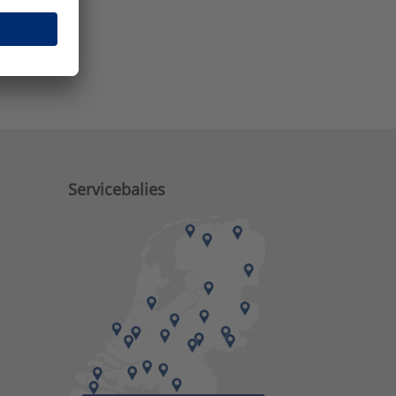
e zaken?
Servicebalies