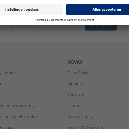
Materiaal aansluiting 2:
Brons
Materiaal afdichting:
Metaaldichtend
tste nieuws ontvangen omtrent productnieuws, acties en andere interessant
Merk:
Viega
Met aftapper:
Nee
Inschrijven
Met ontluchter:
Nee
Met pakkingen:
Nee
Met stootnok/-rand:
Nee
Met thermische isolatie:
Nee
Model:
1-delig
Gévier
Nom. diameter aansluiting 1:
1" (25)
Nom. diameter aansluiting 2:
3/4" (20)
systemen
Over Gévier
Oppervlaktebehandeling aansluiting 1:
Onbehandeld
Oppervlaktebehandeling aansluiting 2:
Onbehandeld
ro
Merken
Oppervlaktebescherming aansluiting 1:
Onbehandeld
Vacatures
Oppervlaktebescherming aansluiting 2:
Onbehandeld
Ringstijfheidsklasse:
Overig
ren en verwarming
Nieuws
Sleutelwijdte:
34 mm
Systeemgebonden:
Ja
rs en spoeltechniek
Rensa Family
Uitwendige buisdiameter aansluiting 1:
28 mm
 en zorg
Kennis & Diensten