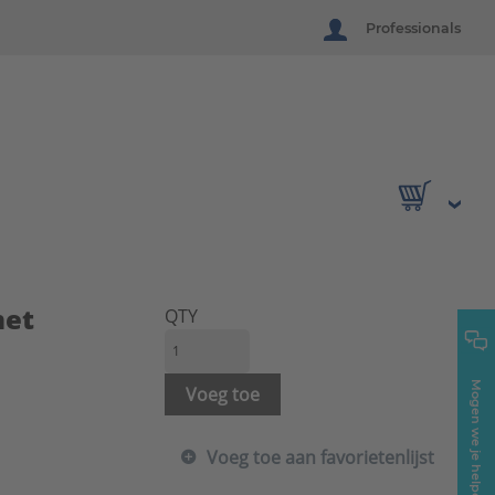
Professionals
met
QTY
Mogen we je helpen?
Voeg toe
Voeg toe aan favorietenlijst