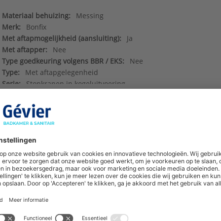
Materiaal behuizing:
Messing
Merk:
Bonfix
Met aftapmogelijkheid (aansluiting):
Ja
Met aftapper:
Nee
Type goedkeuring volgens BBR / EKS:
Nee
Type:
Met aftapgelegenheid
Serie:
Stopkranen in kogeluitvoering
f377887283368c24060f9a3c7d2023c2.pdf
()
Deeplinks
()
hoogte van nieuwe producten en onze di