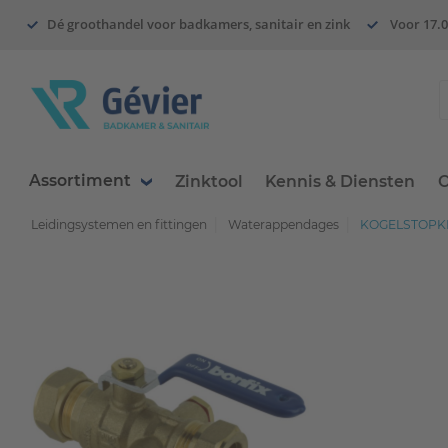
Dé groothandel voor badkamers, sanitair en zink
Voor 17.0
Assortiment
Zinktool
Kennis & Diensten
O
Leidingsystemen en fittingen
Waterappendages
KOGELSTOPKR