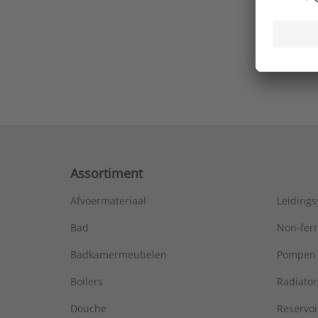
Ons laa
Assortiment
Afvoermateriaal
Leiding
Bad
Non-fer
Badkamermeubelen
Pompen
Boilers
Radiato
Douche
Reservoi