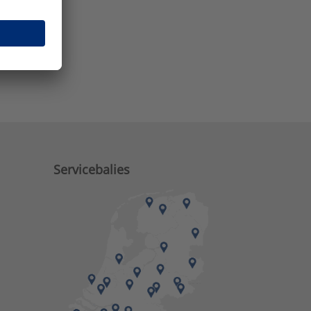
e zaken?
Servicebalies