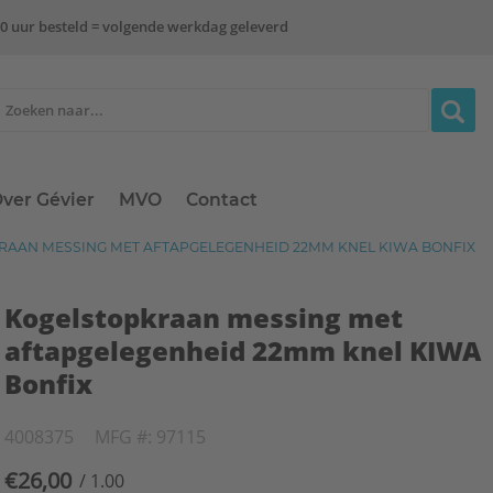
0 uur besteld = volgende werkdag geleverd
ver Gévier
MVO
Contact
AAN MESSING MET AFTAPGELEGENHEID 22MM KNEL KIWA BONFIX
Kogelstopkraan messing met
aftapgelegenheid 22mm knel KIWA
Bonfix
4008375
MFG #: 97115
€26,00
/ 1.00