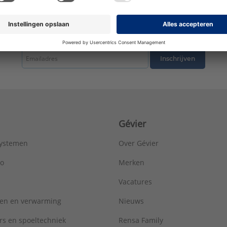
tste nieuws ontvangen omtrent productnieuws, acties en andere interessant
Inschrijven
Gévier
systemen
Over Gévier
ro
Merken
Vacatures
ren en verwarming
Nieuws
rs en spoeltechniek
Rensa Family