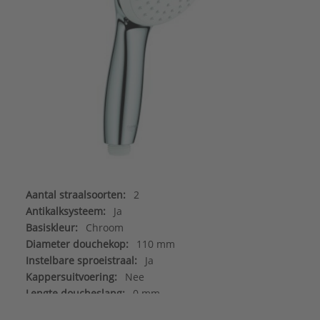
Aantal straalsoorten:
2
Antikalksysteem:
Ja
Basiskleur:
Chroom
Diameter douchekop:
110 mm
Instelbare sproeistraal:
Ja
Kappersuitvoering:
Nee
Lengte doucheslang:
0 mm
Materiaal:
Kunststof