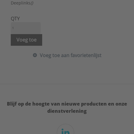
Meedraaiende aansluiting:
Nee
Deeplinks
()
Met slang:
Nee
Met snelkoppeling:
Nee
QTY
Met uitneembaar zeefje:
Ja
Met wandhouder:
Nee
Min. mengwaterverbruik tappunt:
5,6 l/min
Voeg toe
Volumestroomklasse:
Geen
Merk:
Grohe
Voeg toe aan favorietenlijst
Serie:
Tempesta
Blijf op de hoogte van nieuwe producten en onze
dienstverlening