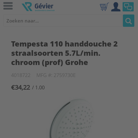
Tempesta 110 handdouche 2
straalsoorten 5.7L/min.
chroom (prof) Grohe
4018722
MFG #: 2759730E
€34,22
/ 1.00