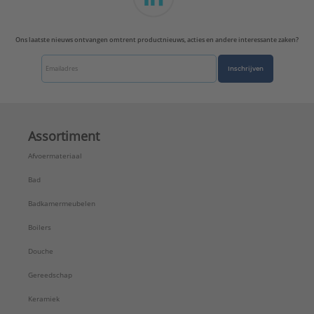
Ons laatste nieuws ontvangen omtrent productnieuws, acties en andere interessante zaken?
Inschrijven
Assortiment
Afvoermateriaal
Bad
Badkamermeubelen
Boilers
Douche
Gereedschap
Keramiek