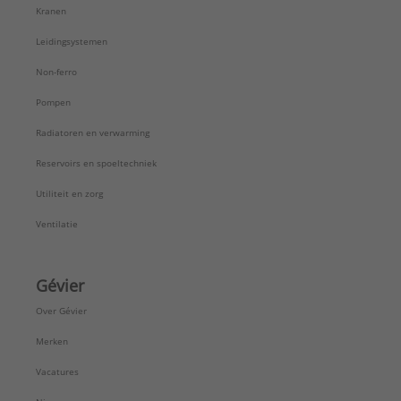
Kranen
Leidingsystemen
Non-ferro
Pompen
Radiatoren en verwarming
Reservoirs en spoeltechniek
Utiliteit en zorg
Ventilatie
Gévier
Over Gévier
Merken
Vacatures