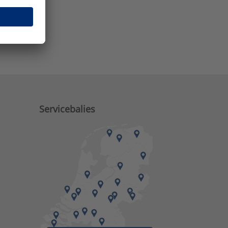
e zaken?
Servicebalies