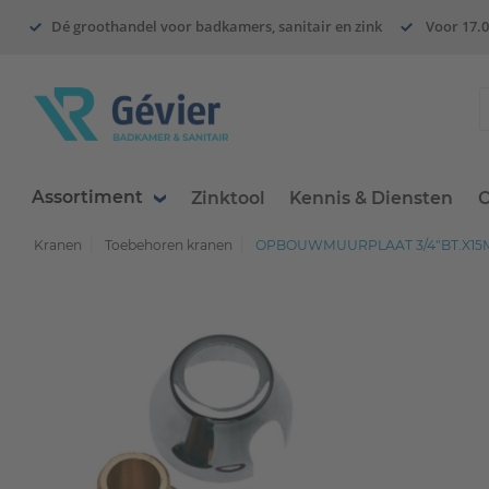
Dé groothandel voor badkamers, sanitair en zink
Voor 17.0
Assortiment
Zinktool
Kennis & Diensten
O
Kranen
Toebehoren kranen
OPBOUWMUURPLAAT 3/4"BT.X15M