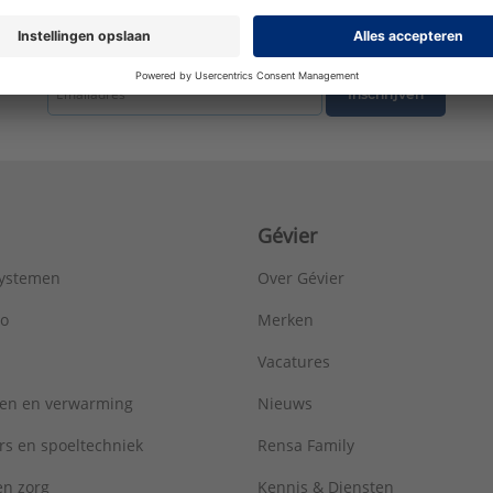
Voldoet aan NF 545:
Nee
Type:
Muurplaatkoppeling met verchroomde
tste nieuws ontvangen omtrent productnieuws, acties en andere interessant
Serie:
Sanitaire aansluitkoppelingen
Inschrijven
Gévier
systemen
Over Gévier
ro
Merken
Vacatures
ren en verwarming
Nieuws
rs en spoeltechniek
Rensa Family
 en zorg
Kennis & Diensten