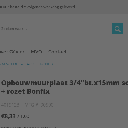
0 uur besteld = volgende werkdag geleverd
ver Gévier
MVO
Contact
M SOLDEER + ROZET BONFIX
Opbouwmuurplaat 3/4"bt.x15mm so
+ rozet Bonfix
4019128
MFG #: 90590
€8,33
/ 1.00