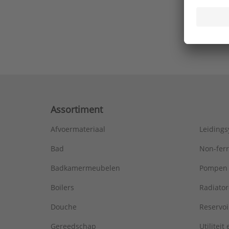
Ons laa
Assortiment
Afvoermateriaal
Leiding
Bad
Non-fer
Badkamermeubelen
Pompen
Boilers
Radiato
Douche
Reservoi
Gereedschap
Utiliteit