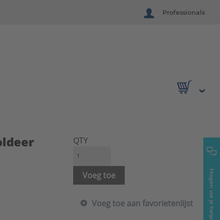
Professionals
ldeer
QTY
Mogen we je helpen?
Voeg toe
Voeg toe aan favorietenlijst