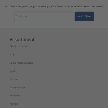
Ons laatste nieuws ontvangen omtrent productnieuws, acties en andere interessante zaken?
Inschrijven
Assortiment
Afvoermateriaal
Bad
Badkamermeubelen
Boilers
Douche
Gereedschap
Keramiek
Kranen