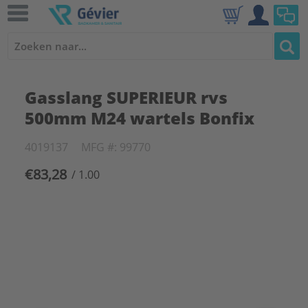
Gasslang SUPERIEUR rvs
500mm M24 wartels Bonfix
4019137
MFG #: 99770
€83,28
/ 1.00