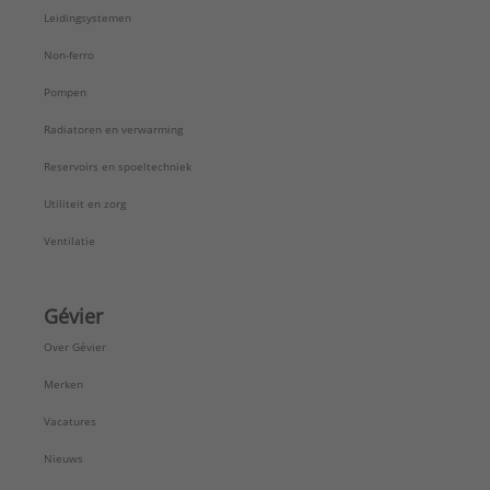
Leidingsystemen
Non-ferro
Pompen
Radiatoren en verwarming
Reservoirs en spoeltechniek
Utiliteit en zorg
Ventilatie
Gévier
Over Gévier
Merken
Vacatures
Nieuws