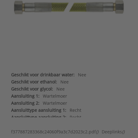
Geschikt voor drinkbaar water:
Nee
Geschikt voor ethanol:
Nee
Geschikt voor glycol:
Nee
Aansluiting 1:
Wartelmoer
Aansluiting 2:
Wartelmoer
Aansluittype aansluiting 1:
Recht
Aansluittype aansluiting 2:
Recht
DVGW-keur voor water:
Nee
Geschikt voor cv-water:
Nee
f377887283368c24060f9a3c7d2023c2.pdf
()
Deeplinks
()