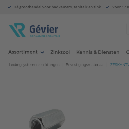
Dé groothandel voor badkamers, sanitair en zink
Voor 17.0
Assortiment
Zinktool
Kennis & Diensten
O
Leidingsystemen en fittingen
Bevestigingsmateriaal
ZESKANTV