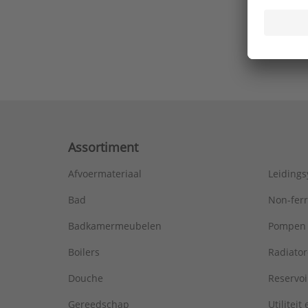
Ons laa
Assortiment
Afvoermateriaal
Leiding
Bad
Non-fer
Badkamermeubelen
Pompen
Boilers
Radiato
Douche
Reservoi
Gereedschap
Utiliteit