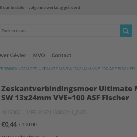
0 uur besteld = volgende werkdag geleverd
ver Gévier
MVO
Contact
ERBINDINGSMOER ULTIMATE M8 SW 13X24MM VVE=100 ASF FISCHER
Zeskantverbindingsmoer Ultimate
SW 13x24mm VVE=100 ASF Fischer
4019380
MFG #: 92110800241_OUD
€0,44
/ 100.00