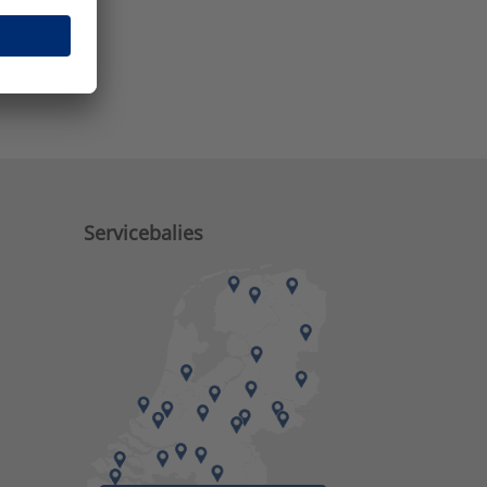
e zaken?
Servicebalies