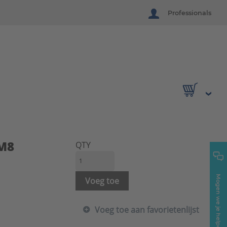
Professionals
 M8
QTY
Mogen we je helpen?
Voeg toe
Voeg toe aan favorietenlijst