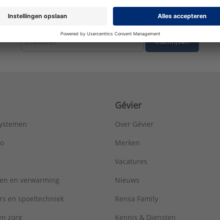
tste nieuws ontvangen omtrent productnieuws, acties en andere interessant
Inschrijven
Gévier
systemen
Over Gévier
ro
Merken
Vacatures
ren en verwarming
Nieuws
rs en spoeltechniek
Rensa Family
 en zorg
Kennis & Diensten