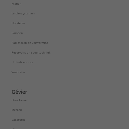
Kranen
Leidingsystemen
Non-ferro
Pompen
Radiatoren en verwarming
Reservoirs en spoeltechniek
Utiliteit en zorg
Ventilatie
Gévier
Over Gévier
Merken
Vacatures