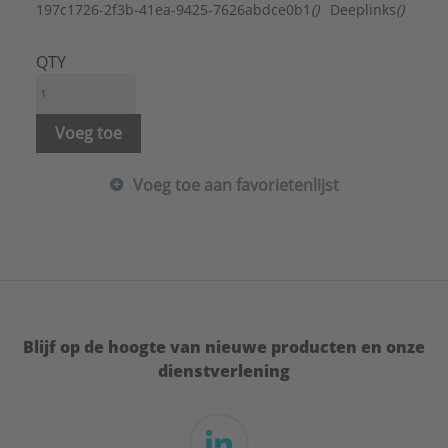
Schachtdiameter:
9 mm
197c1726-2f3b-41ea-9425-7626abdce0b1
()
Deeplinks
()
QTY
Voeg toe
Voeg toe aan favorietenlijst
Blijf op de hoogte van nieuwe producten en onze
dienstverlening