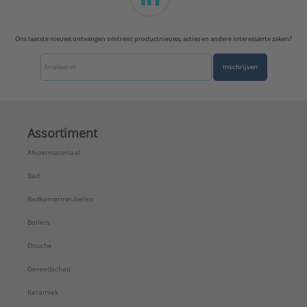
Ons laatste nieuws ontvangen omtrent productnieuws, acties en andere interessante zaken?
Inschrijven
Assortiment
Afvoermateriaal
Bad
Badkamermeubelen
Boilers
Douche
Gereedschap
Keramiek