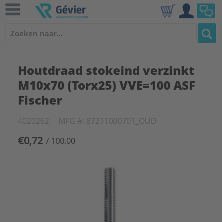
Houtdraad stokeind verzinkt
M10x70 (Torx25) VVE=100 ASF
Fischer
4020262
MFG #: 87211000701_OUD
€0,72
/ 100.00