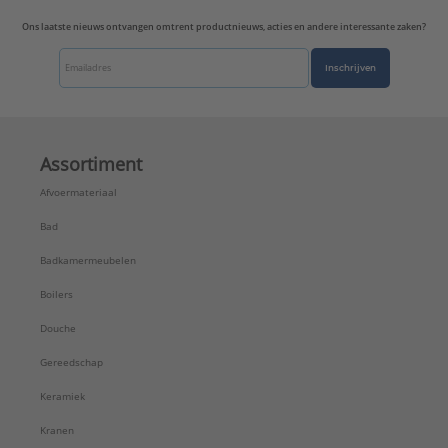
Ons laatste nieuws ontvangen omtrent productnieuws, acties en andere interessante zaken?
Inschrijven
Assortiment
Afvoermateriaal
Bad
Badkamermeubelen
Boilers
Douche
Gereedschap
Keramiek
Kranen