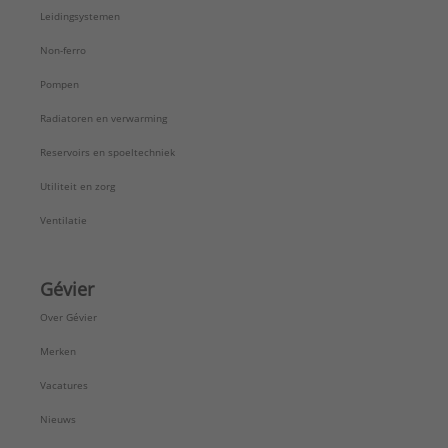
Leidingsystemen
Non-ferro
Pompen
Radiatoren en verwarming
Reservoirs en spoeltechniek
Utiliteit en zorg
Ventilatie
Gévier
Over Gévier
Merken
Vacatures
Nieuws