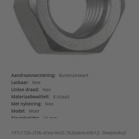
Aandraaivoorziening:
Buitenzeskant
Lasbaar:
Nee
Linkse draad:
Nee
Materiaalkwaliteit:
8 (staal)
Met nylonring:
Nee
Model:
Moer
Sleutelwijdte:
19 mm
Type schroefdraad:
Metrisch
Zelfborgend:
Nee
197c1726-2f3b-41ea-9425-7626abdce0b1
()
Deeplinks
()