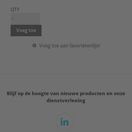
Draadmaat (metrisch):
12
Hoogte:
10 mm
QTY
Materiaal:
Staal
Merk:
ASF Fischer
Met flens:
Nee
Voeg toe
Oppervlaktebescherming:
Elektrolytisch verzinkt
Spoed schroefdraad:
1,75 mm
Voeg toe aan favorietenlijst
Blijf op de hoogte van nieuwe producten en onze
dienstverlening