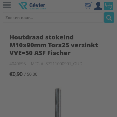
Houtdraad stokeind
M10x90mm Torx25 verzinkt
VVE=50 ASF Fischer
4040695
MFG #: 87211000901_OUD
€0,90
/ 50.00