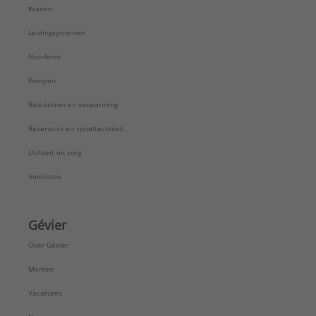
Kranen
Leidingsystemen
Non-ferro
Pompen
Radiatoren en verwarming
Reservoirs en spoeltechniek
Utiliteit en zorg
Ventilatie
Gévier
Over Gévier
Merken
Vacatures