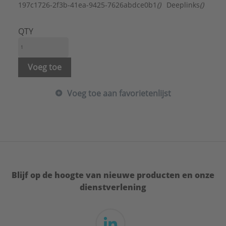
Schachtdiameter:
9 mm
197c1726-2f3b-41ea-9425-7626abdce0b1
()
Deeplinks
()
QTY
Voeg toe
Voeg toe aan favorietenlijst
Blijf op de hoogte van nieuwe producten en onze
dienstverlening