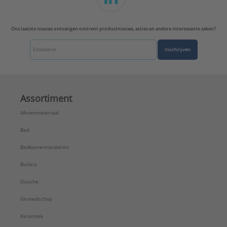
Ons laatste nieuws ontvangen omtrent productnieuws, acties en andere interessante zaken?
Inschrijven
Assortiment
Afvoermateriaal
Bad
Badkamermeubelen
Boilers
Douche
Gereedschap
Keramiek