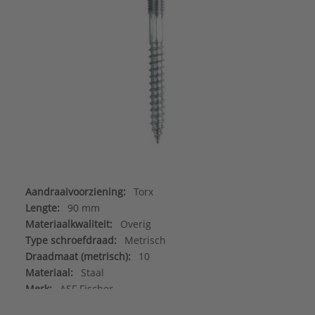
Aandraaivoorziening:
Torx
Lengte:
90 mm
Materiaalkwaliteit:
Overig
Type schroefdraad:
Metrisch
Draadmaat (metrisch):
10
Materiaal:
Staal
Merk:
ASF Fischer
Oppervlaktebescherming:
Elektrolytisch verzinkt