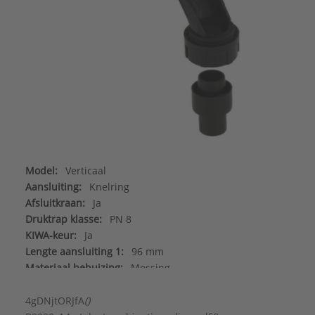
Model:
Verticaal
Aansluiting:
Knelring
Afsluitkraan:
Ja
Druktrap klasse:
PN 8
KIWA-keur:
Ja
Lengte aansluiting 1:
96 mm
Materiaal behuizing:
Messing
Max. capaciteit boiler:
45 kW
Merk:
Bonfix
4gDNjtORJfA
()