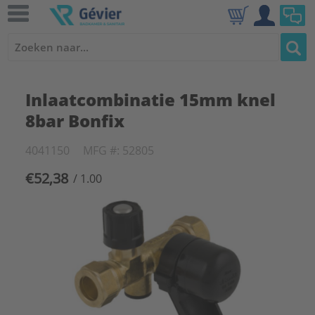
Inlaatcombinatie 15mm knel
8bar Bonfix
4041150
MFG #: 52805
€52,38
/ 1.00