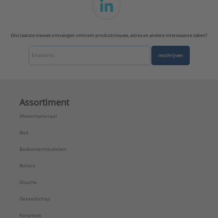
Ons laatste nieuws ontvangen omtrent productnieuws, acties en andere interessante zaken?
Inschrijven
Assortiment
Afvoermateriaal
Bad
Badkamermeubelen
Boilers
Douche
Gereedschap
Keramiek