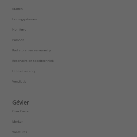
Kranen
Leidingsystemen
Non-ferro
Pompen
Radiatoren en verwarming
Reservoirs en spoeltechniek
Utiliteit en zorg
Ventilatie
Gévier
Over Gévier
Merken
Vacatures