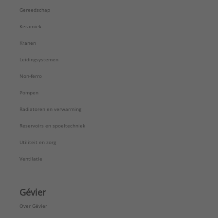
Gereedschap
Keramiek
Kranen
Leidingsystemen
Non-ferro
Pompen
Radiatoren en verwarming
Reservoirs en spoeltechniek
Utiliteit en zorg
Ventilatie
Gévier
Over Gévier