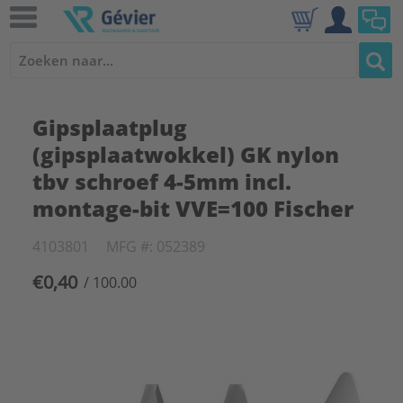
Gipsplaatplug
(gipsplaatwokkel) GK nylon
tbv schroef 4-5mm incl.
montage-bit VVE=100 Fischer
4103801
MFG #: 052389
€0,40
/ 100.00