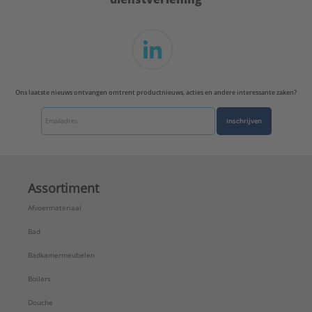
Type:
FISCHER GK GIPSPLAATPLUG
Serie:
Gipsplaatplug GK
Ons laatste nieuws ontvangen omtrent productnieuws, acties en andere interessante zaken?
Inschrijven
Assortiment
Afvoermateriaal
Bad
Badkamermeubelen
Boilers
Douche