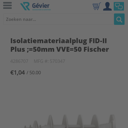
Isolatiemateriaalplug FID-II
Plus ;=50mm VVE=50 Fischer
4286707
MFG #: 570347
€1,04
/ 50.00