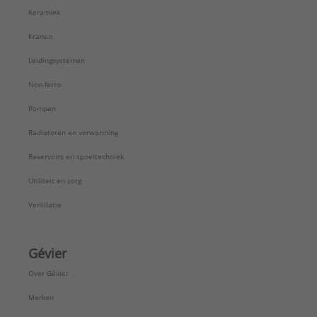
Keramiek
Kranen
Leidingsystemen
Non-ferro
Pompen
Radiatoren en verwarming
Reservoirs en spoeltechniek
Utiliteit en zorg
Ventilatie
Gévier
Over Gévier
Merken