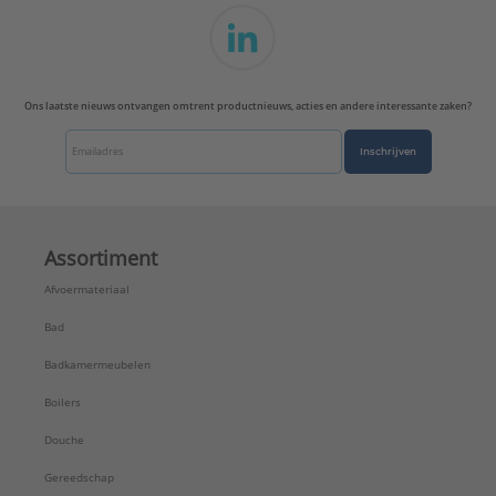
Serie:
Isolatiemateriaalplug FID II
Ons laatste nieuws ontvangen omtrent productnieuws, acties en andere interessante zaken?
Inschrijven
Assortiment
Afvoermateriaal
Bad
Badkamermeubelen
Boilers
Douche
Gereedschap