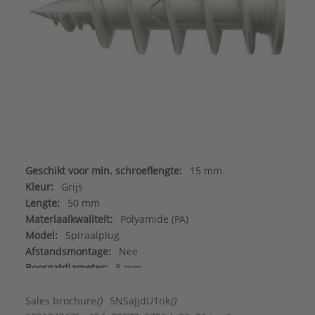
Geschikt voor min. schroeflengte:
15 mm
Kleur:
Grijs
Lengte:
50 mm
Materiaalkwaliteit:
Polyamide (PA)
Model:
Spiraalplug
Afstandsmontage:
Nee
Boorgatdiameter:
8 mm
Doorsteekmontage:
Nee
Geschikt voor beton:
Nee
Sales brochure
()
5NSaJjdU1nk
()