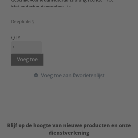
Met onderhoudsopening:
Ja
Met vertraagd vulproces:
Nee
Uitwendige buisdiameter afvoer:
90 - 90 mm
Deeplinks
()
Aansluiting tapwater:
Buitendraad
Aansluitspanning:
230 V
QTY
Aantal kraanwateraansluitingen:
1
Batterijvoeding:
Nee
Beschermingsgraad (IP):
Overig
Voeg toe
Breedte:
500 - 500 mm
Breedte verstelbaar:
Nee
Voeg toe aan favorietenlijst
Constructie zelfdragend:
Ja
Diepte:
120 - 160 mm
Draagvermogen> = 400 kg volgens EN 997:
Ja
Frame geschikt voor wc met sprong > 60cm:
Nee
Geschikt voor douche-wc:
Ja
Geschikt voor elektrische bediening:
Nee
Geschikt voor frontbediening:
Ja
Blijf op de hoogte van nieuwe producten en onze
Geschikt voor gipswand:
Ja
dienstverlening
Geschikt voor het doorspoelen van