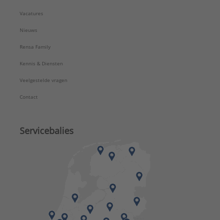
Oppervlaktebescherming:
Gecoat
Vacatures
Programmeerbaar met afstandsbediening:
Nee
Spoeling:
Twee hoeveelheden
Nieuws
Spoelwaterhoeveelheid instelbaar:
Ja
Rensa Family
Toilethoogte verstelbaar:
Nee
Uitwendige buisdiameter tapwater:
15 mm
Kennis & Diensten
Verstelbare hoogte:
Ja
Veelgestelde vragen
Vulstuk onder reservoir:
Nee
Type:
Wandcloset
Contact
Serie:
Duofix
Servicebalies