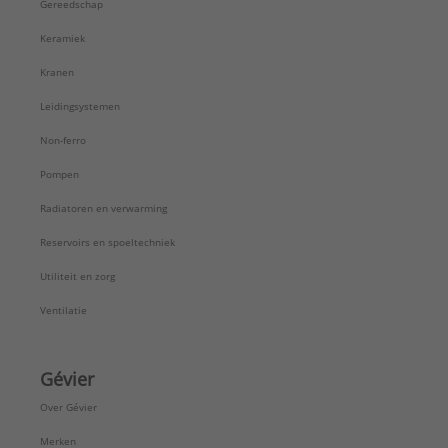
Merk:
Geberit
Gereedschap
Met aan- en afvoergarnituur:
Ja
Keramiek
Met afvoerbocht:
Ja
Met anti-condensisolatie:
Ja
Kranen
Met bedieningspaneel:
Ja
Leidingsystemen
Met bevestigingsmateriaal closet:
Ja
Met bevestigingsmateriaal element:
Ja
Non-ferro
Met contactgeluidsisolatieset:
Nee
Pompen
Met elektrische aansluiting:
Ja
Met frontpaneel:
Nee
Radiatoren en verwarming
Met gebouwenbeheersysteem aansluiting:
Nee
Reservoirs en spoeltechniek
Met montagebeugel voor hoge muurbevestiging:
Ja
Utiliteit en zorg
Met montagebeugel voor lage muurbevestiging:
Ventilatie
Nee
Met montagebeugel voor vloerbevestiging:
Ja
Met spoelbocht:
Ja
Gévier
Met stopkraan:
Ja
Over Gévier
Met ventilatoraansluiting:
Nee
Min. planchethoogte:
1120 mm
Merken