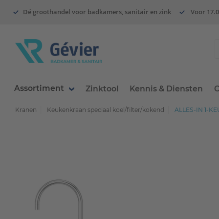
Dé groothandel voor badkamers, sanitair en zink
Voor 17.0
Assortiment
Zinktool
Kennis & Diensten
O
Kranen
Keukenkraan speciaal koel/filter/kokend
ALLES-IN 1-