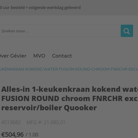
0 uur besteld = volgende werkdag geleverd
ver Gévier
MVO
Contact
KEUKENKRAAN KOKEND WATER FUSION ROUND CHROOM FNRCHR EXCL
Alles-in 1-keukenkraan kokend wat
FUSION ROUND chroom FNRCHR excl
reservoir/boiler Quooker
4513682
MFG #: 21.085.01
€504,96
/ 1.00