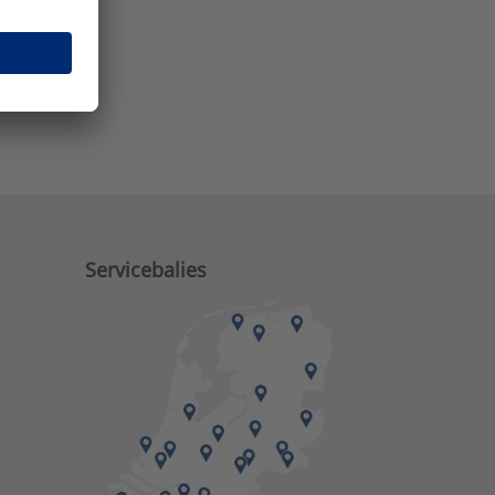
e zaken?
Servicebalies