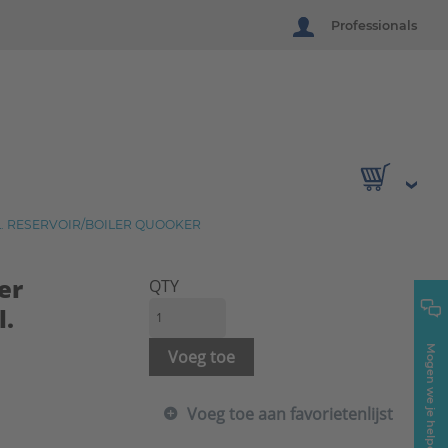
Professionals
. RESERVOIR/BOILER QUOOKER
er
QTY
.
Mogen we je helpen?
Voeg toe
Voeg toe aan favorietenlijst