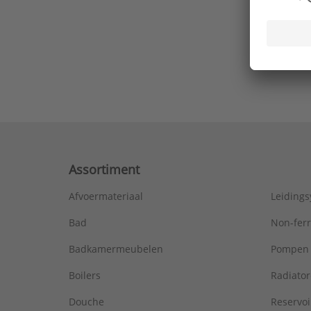
Ons laa
Assortiment
Afvoermateriaal
Leiding
Bad
Non-fer
Badkamermeubelen
Pompen
Boilers
Radiato
Douche
Reservoi