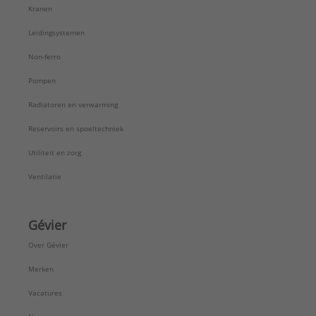
Kranen
Leidingsystemen
Non-ferro
Pompen
Radiatoren en verwarming
Reservoirs en spoeltechniek
Utiliteit en zorg
Ventilatie
Gévier
Over Gévier
Merken
Vacatures