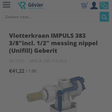
Vlotterkraan IMPULS 383
3/8"incl. 1/2" messing nippel
(Unifill) Geberit
4517191
MFG #: 240.714.00.5
€41,22
/ 1.00