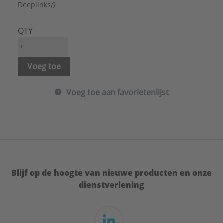
Type:
Type 383
Deeplinks
()
Serie:
Vlotterkraan
QTY
Voeg toe
Voeg toe aan favorietenlijst
Blijf op de hoogte van nieuwe producten en onze
dienstverlening