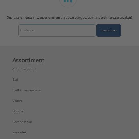
Ons laatste nieuws ontvangen omtrent productnieuws, acties en andere interessante zaken?
Inschrijven
Assortiment
Afvoermateriaal
Bad
Badkamermeubelen
Boilers
Douche
Gereedschap
Keramiek