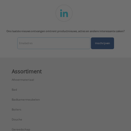
Ons laatste nieuws ontvangen omtrent productnieuws, acties en andere interessante zaken?
Inschrijven
Assortiment
Afvoermateriaal
Bad
Badkamermeubelen
Boilers
Douche
Gereedschap