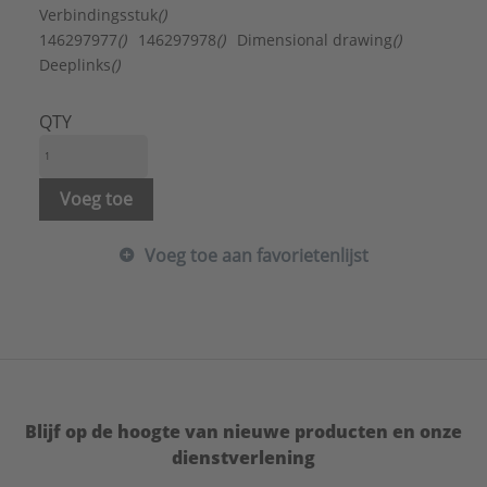
Verbindingsstuk
()
146297977
()
146297978
()
Dimensional drawing
()
Deeplinks
()
QTY
Voeg toe
Voeg toe aan favorietenlijst
Blijf op de hoogte van nieuwe producten en onze
dienstverlening