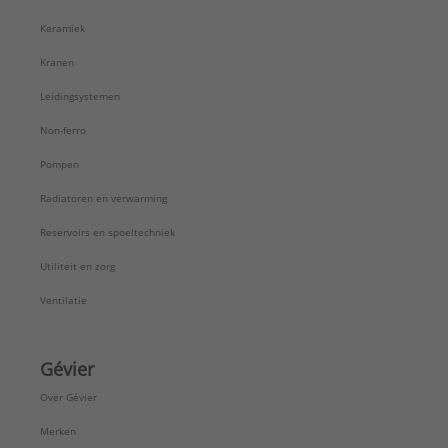
Keramiek
Kranen
Leidingsystemen
Non-ferro
Pompen
Radiatoren en verwarming
Reservoirs en spoeltechniek
Utiliteit en zorg
Ventilatie
Gévier
Over Gévier
Merken