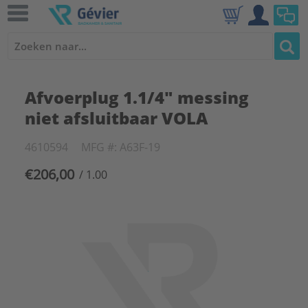
Afvoerplug 1.1/4" messing
niet afsluitbaar VOLA
4610594
MFG #: A63F-19
€206,00
/ 1.00