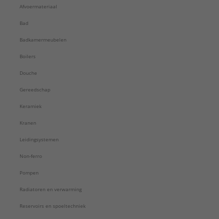
Afvoermateriaal
Bad
Badkamermeubelen
Boilers
Douche
Gereedschap
Keramiek
Kranen
Leidingsystemen
Non-ferro
Pompen
Radiatoren en verwarming
Reservoirs en spoeltechniek