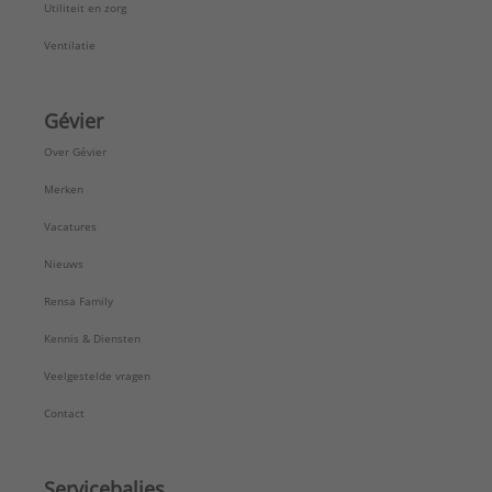
Utiliteit en zorg
Ventilatie
Gévier
Over Gévier
Merken
Vacatures
Nieuws
Rensa Family
Kennis & Diensten
Veelgestelde vragen
Contact
Servicebalies