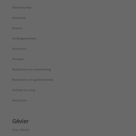
Gereedschap
Keramiek
Kranen
Leidingsystemen
Non-ferro
Pompen
Radiatoren en verwarming
Reservoirs en spoeltechniek
Utiliteit en zorg
Ventilatie
Gévier
Over Gévier