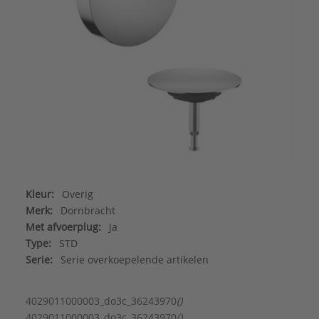
Kleur:
Overig
Merk:
Dornbracht
Met afvoerplug:
Ja
Type:
STD
Serie:
Serie overkoepelende artikelen
4029011000003_do3c_36243970
()
4029011000003_do3c_36243970
()