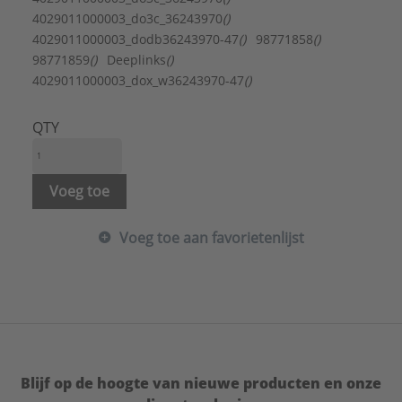
4029011000003_do3c_36243970
()
4029011000003_dodb36243970-47
()
98771858
()
98771859
()
Deeplinks
()
4029011000003_dox_w36243970-47
()
QTY
Voeg toe
Voeg toe aan favorietenlijst
Blijf op de hoogte van nieuwe producten en onze