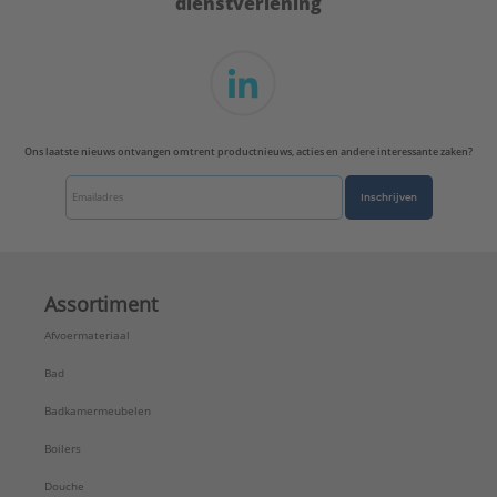
dienstverlening
Ons laatste nieuws ontvangen omtrent productnieuws, acties en andere interessante zaken?
Inschrijven
Assortiment
Afvoermateriaal
Bad
Badkamermeubelen
Boilers
Douche