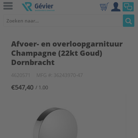
Afvoer- en overloopgarnituur
Champagne (22kt Goud)
Dornbracht
4620571
MFG #: 36243970-47
€547,40
/ 1.00