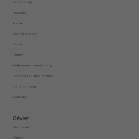
Gereedschap
Keramiek
Kranen
Leidingsystemen
Non-ferro
Pompen
Radiatoren en verwarming
Reservoirs en spoeltechniek
Utiliteit en zorg
Ventilatie
Gévier
Over Gévier
Merken