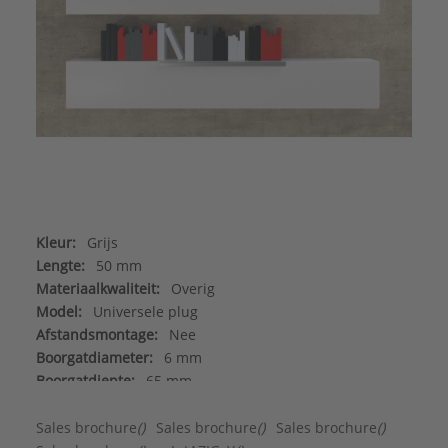
Kleur:
Grijs
Lengte:
50 mm
Materiaalkwaliteit:
Overig
Model:
Universele plug
Afstandsmontage:
Nee
Boorgatdiameter:
6 mm
Boorgatdiepte:
65 mm
Doorsteekmontage:
Nee
Geschikt voor beton:
Ja
Sales brochure
()
Sales brochure
()
Sales brochure
()