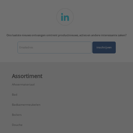
Ons laatste nieuws ontvangen omtrent productnieuws, acties en andere interessante zaken?
Inschrijven
Assortiment
Afvoermateriaal
Bad
Badkamermeubelen
Boilers
Douche