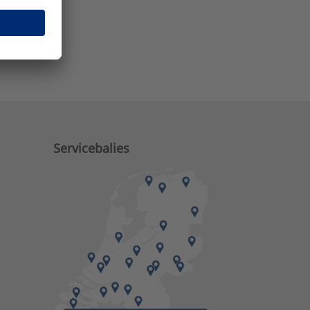
e zaken?
Servicebalies