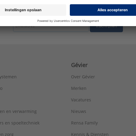
tste nieuws ontvangen omtrent productnieuws, acties en andere interessant
Inschrijven
Gévier
systemen
Over Gévier
ro
Merken
Vacatures
ren en verwarming
Nieuws
rs en spoeltechniek
Rensa Family
 en zorg
Kennis & Diensten