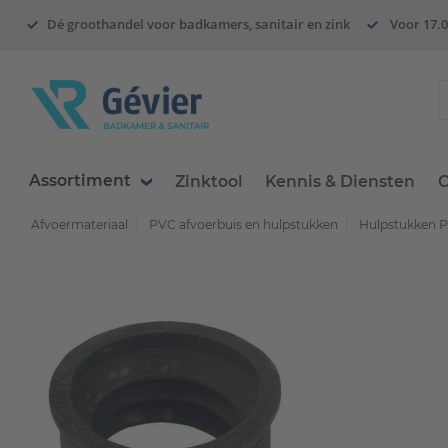
Dé groothandel voor badkamers, sanitair en zink
Voor 17.0
Assortiment
Zinktool
Kennis & Diensten
O
Afvoermateriaal
PVC afvoerbuis en hulpstukken
Hulpstukken 