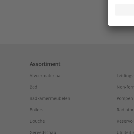
Ons laa
Assortiment
Afvoermateriaal
Leiding
Bad
Non-fer
Badkamermeubelen
Pompen
Boilers
Radiato
Douche
Reservoi
Gereedschap
Utiliteit