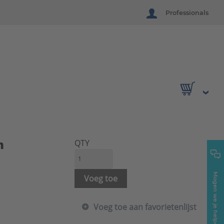
Professionals
m
QTY
Mogen we je helpen?
Voeg toe
Voeg toe aan favorietenlijst