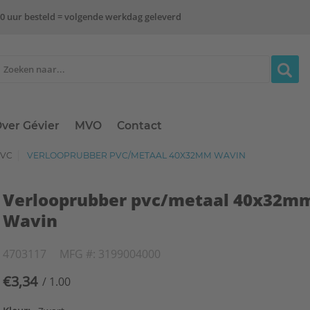
0 uur besteld = volgende werkdag geleverd
ver Gévier
MVO
Contact
PVC
VERLOOPRUBBER PVC/METAAL 40X32MM WAVIN
Verlooprubber pvc/metaal 40x32m
Wavin
4703117
MFG #: 3199004000
€3,34
/ 1.00