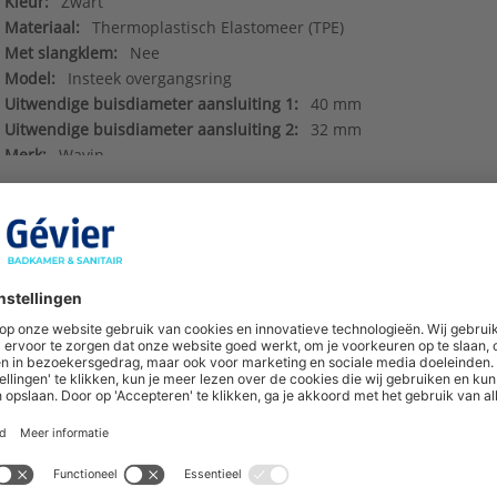
Kleur:
Zwart
Materiaal:
Thermoplastisch Elastomeer (TPE)
Met slangklem:
Nee
Model:
Insteek overgangsring
Uitwendige buisdiameter aansluiting 1:
40 mm
Uitwendige buisdiameter aansluiting 2:
32 mm
Merk:
Wavin
Serie:
Wadal PVC hulpstukken
Deeplinks
()
hoogte van nieuwe producten en onze di