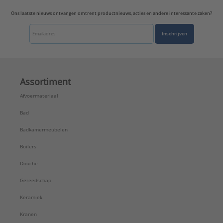
Serie:
Gootsteenafvoeren
Ons laatste nieuws ontvangen omtrent productnieuws, acties en andere interessante zaken?
Inschrijven
Assortiment
Afvoermateriaal
Bad
Badkamermeubelen
Boilers
Douche
Gereedschap
Keramiek
Kranen