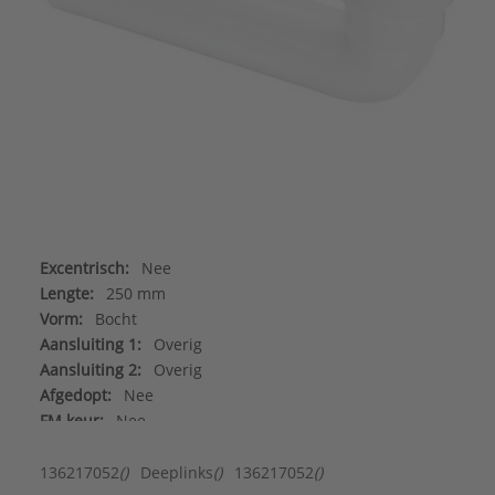
Excentrisch:
Nee
Lengte:
250 mm
Vorm:
Bocht
Aansluiting 1:
Overig
Aansluiting 2:
Overig
Afgedopt:
Nee
FM keur:
Nee
Gastec QA:
Nee
KIWA-keur:
Nee
136217052
()
Deeplinks
()
136217052
()