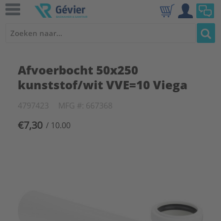
Afvoerbocht 50x250
kunststof/wit VVE=10 Viega
4797423
MFG #: 667368
€7,30
/ 10.00