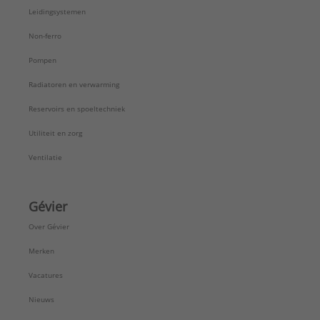
Leidingsystemen
Non-ferro
Pompen
Radiatoren en verwarming
Reservoirs en spoeltechniek
Utiliteit en zorg
Ventilatie
Gévier
Over Gévier
Merken
Vacatures
Nieuws