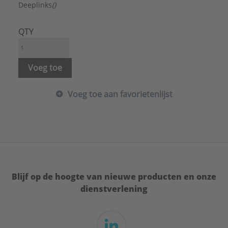
Kopvorm:
Draadeind
Deeplinks
()
Lengte:
110 mm
Materiaal:
Staal
QTY
Merk:
de Beer
Type:
Wastafelbevestigingen
Serie:
Sanitair bevestigingen
Voeg toe
Voeg toe aan favorietenlijst
Blijf op de hoogte van nieuwe producten en onze
dienstverlening