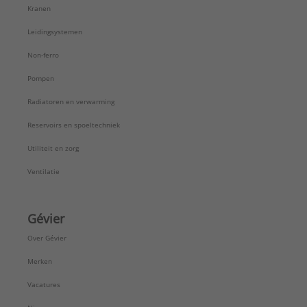
Kranen
Leidingsystemen
Non-ferro
Pompen
Radiatoren en verwarming
Reservoirs en spoeltechniek
Utiliteit en zorg
Ventilatie
Gévier
Over Gévier
Merken
Vacatures