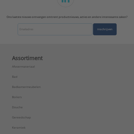
Ons laatste nieuws ontvangen omtrent productnieuws, acties en andere interessante zaken?
Inschrijven
Assortiment
Afvoermateriaal
Bad
Badkamermeubelen
Boilers
Douche
Gereedschap
Keramiek