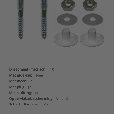
Draadmaat (metrisch):
10
Met afdekkap:
Nee
Met moer:
Ja
Met plug:
Ja
Met sluitring:
Ja
Oppervlaktebescherming:
Verzinkt
Schachtdiameter:
10 mm
Aandraaivoorziening:
Overig