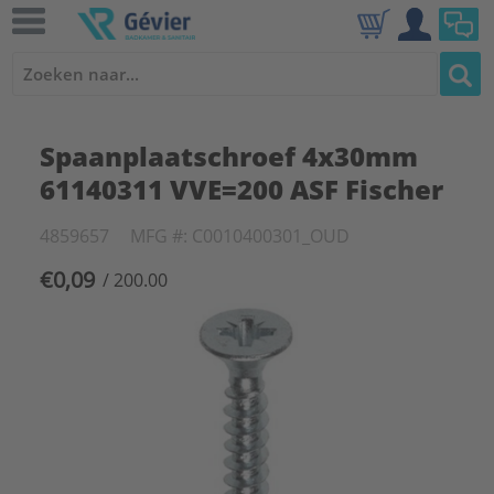
Spaanplaatschroef 4x30mm
61140311 VVE=200 ASF Fischer
4859657
MFG #: C0010400301_OUD
€0,09
/ 200.00