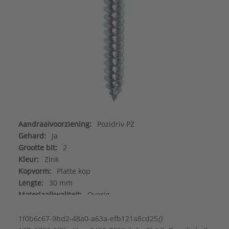
Aandraaivoorziening:
Pozidriv PZ
Gehard:
Ja
Grootte bit:
2
Kleur:
Zink
Kopvorm:
Platte kop
Lengte:
30 mm
Materiaalkwaliteit:
Overig
Met ring en afdichting:
Nee
Met vaste flens:
Nee
1f0b6c67-9bd2-48a0-a63a-efb121a8cd25
()