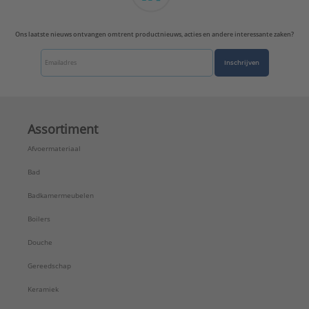
Met schachtribben:
Nee
Oppervlaktebescherming:
Elektrolytisch verzinkt
Ons laatste nieuws ontvangen omtrent productnieuws, acties en andere interessante zaken?
Punt met freesribben:
Nee
Inschrijven
Assortiment
Afvoermateriaal
Bad
Badkamermeubelen
Boilers
Douche
Gereedschap
Keramiek