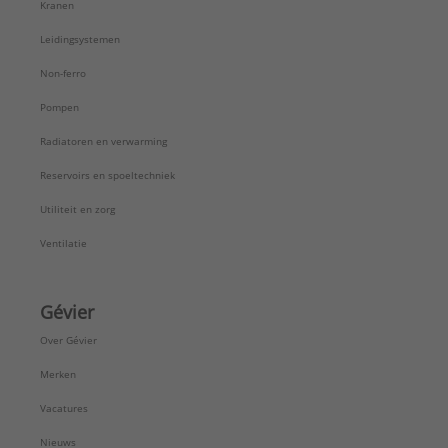
Kranen
Leidingsystemen
Non-ferro
Pompen
Radiatoren en verwarming
Reservoirs en spoeltechniek
Utiliteit en zorg
Ventilatie
Gévier
Over Gévier
Merken
Vacatures
Nieuws