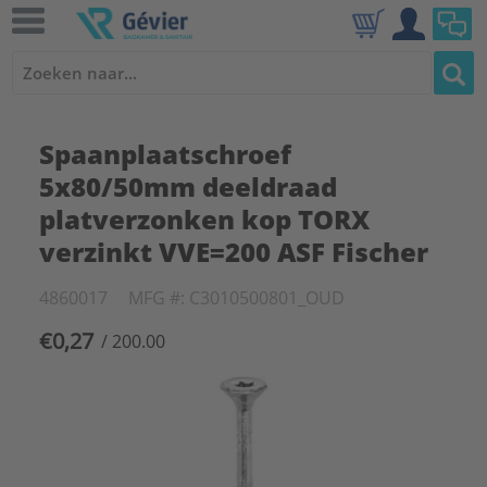
Spaanplaatschroef
5x80/50mm deeldraad
platverzonken kop TORX
verzinkt VVE=200 ASF Fischer
4860017
MFG #: C3010500801_OUD
€0,27
/ 200.00