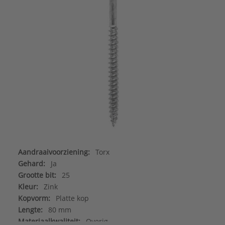
Aandraaivoorziening:
Torx
Gehard:
Ja
Grootte bit:
25
Kleur:
Zink
Kopvorm:
Platte kop
Lengte:
80 mm
Materiaalkwaliteit:
Overig