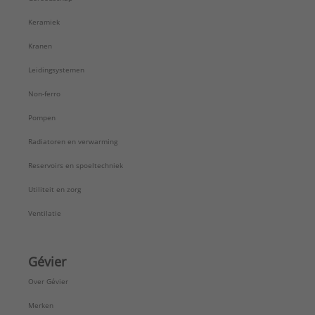
Keramiek
Kranen
Leidingsystemen
Non-ferro
Pompen
Radiatoren en verwarming
Reservoirs en spoeltechniek
Utiliteit en zorg
Ventilatie
Gévier
Over Gévier
Merken