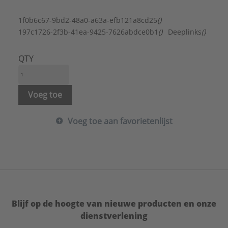
Met ring en afdichting:
Nee
Met vaste flens:
Nee
1f0b6c67-9bd2-48a0-a63a-efb121a8cd25
()
Oppervlaktebehandeling:
Overig
197c1726-2f3b-41ea-9425-7626abdce0b1
()
Deeplinks
()
Puntvorm:
Puntig
Schroefdraaddiameter:
5 mm
QTY
Schroefdraadlengte:
50 mm
Type schroefdraad:
Overig
Verzonken kop:
Ja
Voeg toe
Afstandsdraad:
Nee
Afwijkend materiaal boorpunt:
Nee
Voeg toe aan favorietenlijst
Combinatiedraad:
Nee
Draadverdeling:
Deeldraad
Fixeerdraad:
Nee
Geleverd op band:
Nee
Kopboring:
Nee
Materiaal:
Staal
Merk:
ASF Fischer
Blijf op de hoogte van nieuwe producten en onze
Met antiwrijvingscoating:
Nee
dienstverlening
Met boorpunt:
Nee