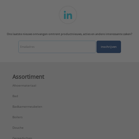
Met freesribben onder kop:
Nee
Met gatvergrotende vleugels:
Nee
Met pin in schroefgleuf:
Nee
Met schachtribben:
Nee
Oppervlaktebescherming:
Elektrolytisch verzinkt
Ons laatste nieuws ontvangen omtrent productnieuws, acties en andere interessante zaken?
Punt met freesribben:
Nee
Inschrijven
Assortiment
Afvoermateriaal
Bad
Badkamermeubelen
Boilers
Douche
Gereedschap