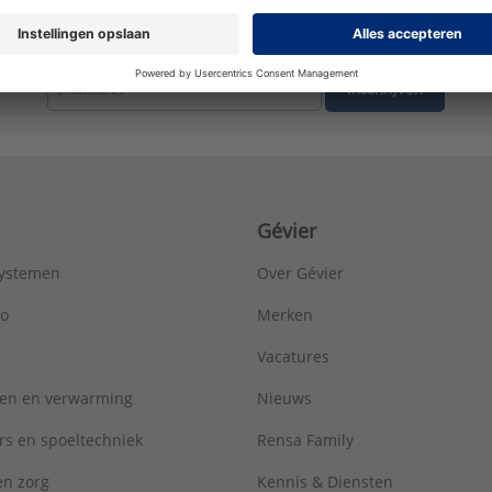
tste nieuws ontvangen omtrent productnieuws, acties en andere interessant
Inschrijven
Gévier
systemen
Over Gévier
ro
Merken
Vacatures
ren en verwarming
Nieuws
rs en spoeltechniek
Rensa Family
 en zorg
Kennis & Diensten