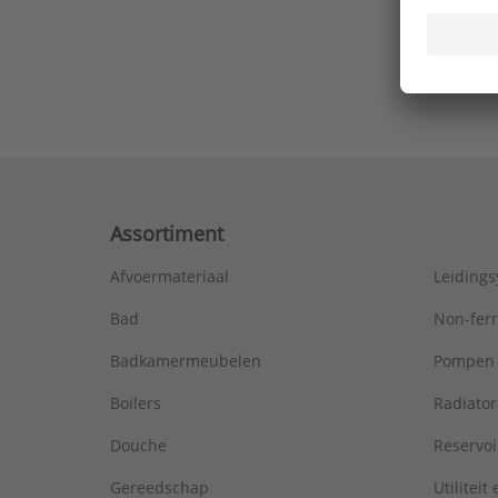
Ons laa
Assortiment
Afvoermateriaal
Leiding
Bad
Non-fer
Badkamermeubelen
Pompen
Boilers
Radiato
Douche
Reservoi
Gereedschap
Utiliteit