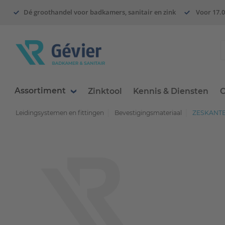
Dé groothandel voor badkamers, sanitair en zink
Voor 17.0
Assortiment
Zinktool
Kennis & Diensten
O
Leidingsystemen en fittingen
Bevestigingsmateriaal
ZESKANTBO