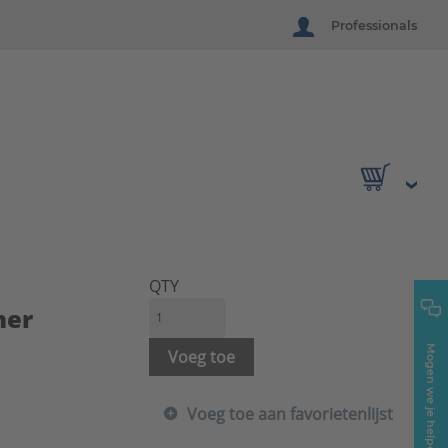
Professionals
QTY
her
Mogen we je helpen?
Voeg toe
Voeg toe aan favorietenlijst