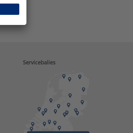
e zaken?
Servicebalies