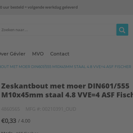
0 uur besteld = volgende werkdag geleverd
ver Gévier
MVO
Contact
UT MET MOER DIN601/555 M10X45MM STAAL 4.8 VVE=4 ASF FISCHER
Zeskantbout met moer DIN601/555
M10x45mm staal 4.8 VVE=4 ASF Fisc
4860565
MFG #: 00210391_OUD
€0,33
/ 4.00