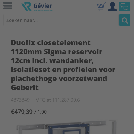
Duofix closetelement
1120mm Sigma reservoir
12cm incl. wandanker,
isolatieset en profielen voor
plachethoge voorzetwand
Geberit
4873849
MFG #: 111.287.00.6
€479,39
/ 1.00