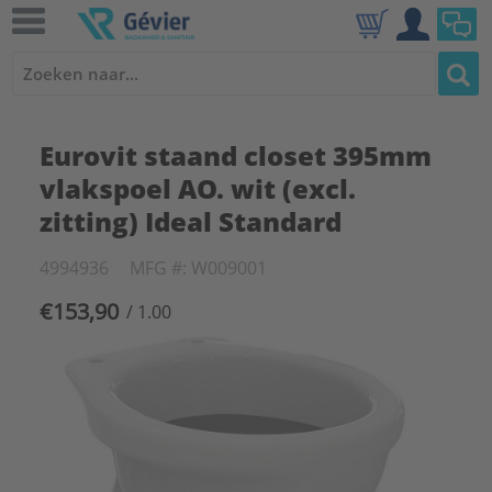
Eurovit staand closet 395mm
vlakspoel AO. wit (excl.
zitting) Ideal Standard
4994936
MFG #: W009001
€153,90
/ 1.00