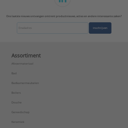
Ons laatste nieuws ontvangen omtrent productnieuws, acties en andere interessante zaken?
Inschrijven
Assortiment
Afvoermateriaal
Bad
Badkamermeubelen
Boilers
Douche
Gereedschap
Keramiek