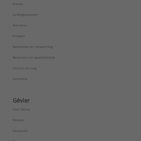
Kranen
Leidingsystemen
Non-ferro
Pompen
Radiatoren en verwarming
Reservoirs en spoeltechniek
Utiliteit en zorg
Ventilatie
Gévier
Over Gévier
Merken
Vacatures