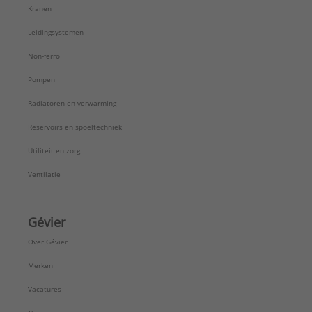
Kranen
Leidingsystemen
Non-ferro
Pompen
Radiatoren en verwarming
Reservoirs en spoeltechniek
Utiliteit en zorg
Ventilatie
Gévier
Over Gévier
Merken
Vacatures