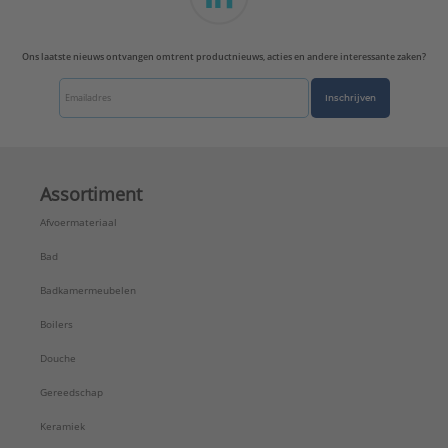
Ons laatste nieuws ontvangen omtrent productnieuws, acties en andere interessante zaken?
Inschrijven
Assortiment
Afvoermateriaal
Bad
Badkamermeubelen
Boilers
Douche
Gereedschap
Keramiek