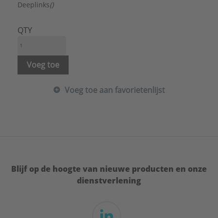
Serie:
Tigris buis
Deeplinks
()
QTY
Voeg toe
Voeg toe aan favorietenlijst
Blijf op de hoogte van nieuwe producten en onze
dienstverlening