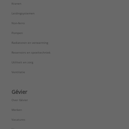
Kranen
Leidingsystemen
Non-ferro
Pompen
Radiatoren en verwarming
Reservoirs en spoeltechniek
Utiliteit en zorg
Ventilatie
Gévier
Over Gévier
Merken
Vacatures