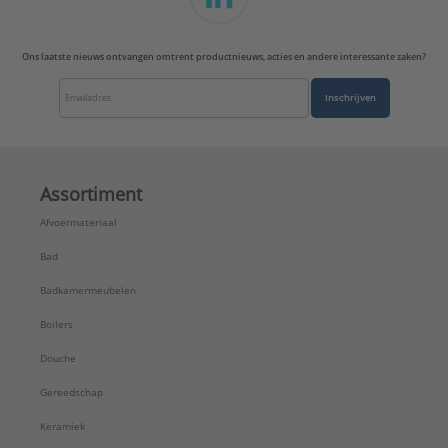
Ons laatste nieuws ontvangen omtrent productnieuws, acties en andere interessante zaken?
Inschrijven
Assortiment
Afvoermateriaal
Bad
Badkamermeubelen
Boilers
Douche
Gereedschap
Keramiek