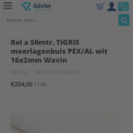
Rol a 50mtr. TIGRIS
meerlagenbuis PEX/AL wit
16x2mm Wavin
4997142
MFG #: 4311016050
€204,00
/ 1.00