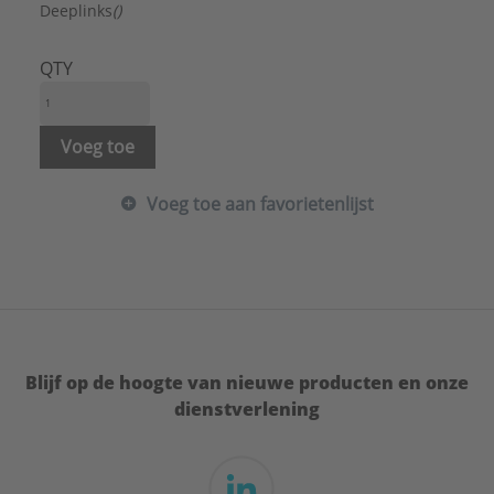
Uitwendige aansluitdiameter:
55 mm
Deeplinks
()
Type:
Euromanchetten
Serie:
WC Verbinders
QTY
Voeg toe
Voeg toe aan favorietenlijst
Blijf op de hoogte van nieuwe producten en onze
dienstverlening