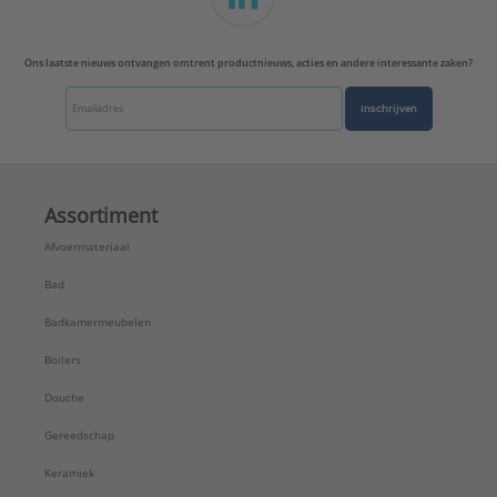
Ons laatste nieuws ontvangen omtrent productnieuws, acties en andere interessante zaken?
Inschrijven
Assortiment
Afvoermateriaal
Bad
Badkamermeubelen
Boilers
Douche
Gereedschap
Keramiek