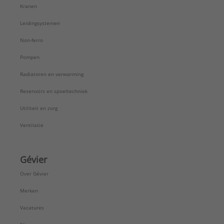
Kranen
Leidingsystemen
Non-ferro
Pompen
Radiatoren en verwarming
Reservoirs en spoeltechniek
Utiliteit en zorg
Ventilatie
Gévier
Over Gévier
Merken
Vacatures