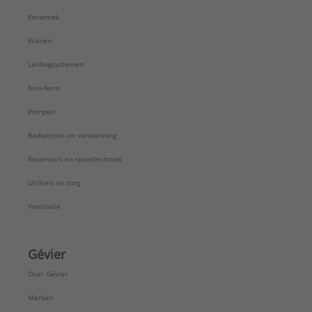
Keramiek
Kranen
Leidingsystemen
Non-ferro
Pompen
Radiatoren en verwarming
Reservoirs en spoeltechniek
Utiliteit en zorg
Ventilatie
Gévier
Over Gévier
Merken