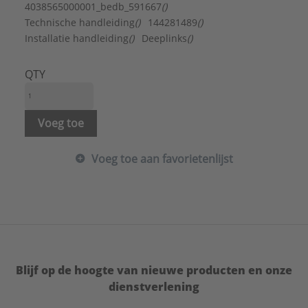
Materiaal:
Staal
4038565000001_bedb_591667
()
Materiaalkwaliteit:
Overig
Technische handleiding
()
144281489
()
Met antislip voorziening:
Nee
Installatie handleiding
()
Deeplinks
()
Met douchebakpanelen:
Nee
Met polystyreen ondersteuning:
Nee
QTY
Met poten:
Nee
Met tegelrand:
Nee
Model:
Universeel
Voeg toe
Oppervlaktebescherming:
Geëmailleerd
Vlakke inbouw:
Nee
Voeg toe aan favorietenlijst
Vorm:
Vierkant
Vrijstaand:
Nee
Vuilafstotend:
Nee
Merk:
Bette
Type:
STD
Serie:
BetteQuinta 700-900 mm
Blijf op de hoogte van nieuwe producten en onze
dienstverlening