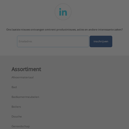
Ons laatste nieuws ontvangen omtrent productnieuws, acties en andere interessante zaken?
Inschrijven
Assortiment
Afvoermateriaal
Bad
Badkamermeubelen
Boilers
Douche
Gereedschap