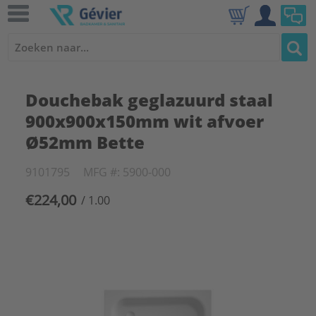
Douchebak geglazuurd staal
900x900x150mm wit afvoer
Ø52mm Bette
9101795
MFG #: 5900-000
€224,00
/ 1.00