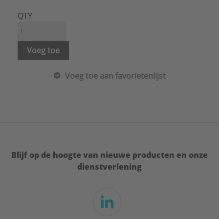
Materiaal:
Staal
Merk:
Geberit
QTY
Oppervlaktebescherming:
Elektrolytisch verzinkt
Vorm:
Rechthoekig
Type:
Toebehoren
Voeg toe
Serie:
PE
Voeg toe aan favorietenlijst
Blijf op de hoogte van nieuwe producten en onze
dienstverlening