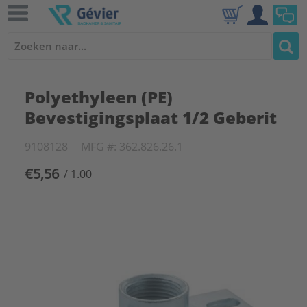
Polyethyleen (PE)
Bevestigingsplaat 1/2 Geberit
9108128
MFG #: 362.826.26.1
€5,56
/ 1.00