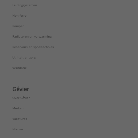
Leidingsystemen
Non-ferro
Pompen
Radiatoren en verwarming
Reservoirs en spoeltechniek
Utiliteit en zorg
Ventilatie
Gévier
Over Gévier
Merken
Vacatures
Nieuws