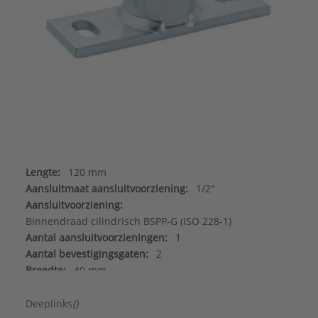
Lengte:
120 mm
Aansluitmaat aansluitvoorziening:
1/2"
Aansluitvoorziening:
Binnendraad cilindrisch BSPP-G (ISO 228-1)
Aantal aansluitvoorzieningen:
1
Aantal bevestigingsgaten:
2
Breedte:
40 mm
Dikte:
6 mm
Hartafstand aansluitvoorziening verstelbaar:
Nee
Deeplinks
()