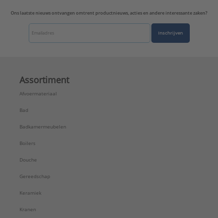
Ons laatste nieuws ontvangen omtrent productnieuws, acties en andere interessante zaken?
Inschrijven
Assortiment
Afvoermateriaal
Bad
Badkamermeubelen
Boilers
Douche
Gereedschap
Keramiek
Kranen