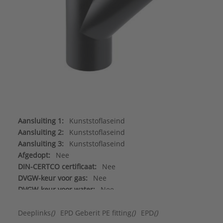
Aansluiting 1:
Kunststoflaseind
Aansluiting 2:
Kunststoflaseind
Aansluiting 3:
Kunststoflaseind
Afgedopt:
Nee
DIN-CERTCO certificaat:
Nee
DVGW-keur voor gas:
Nee
DVGW-keur voor water:
Nee
FM keur:
Nee
Gastec QA:
Nee
Deeplinks
()
EPD Geberit PE fitting
()
EPD
()