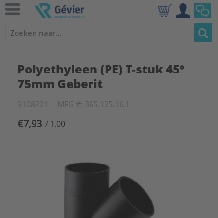
Polyethyleen (PE) T-stuk 45°
75mm Geberit
9108221
MFG #: 365.125.16.1
€7,93
/ 1.00