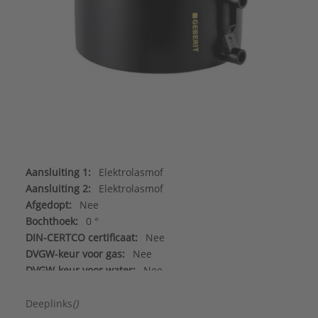
Aansluiting 1:
Elektrolasmof
Aansluiting 2:
Elektrolasmof
Afgedopt:
Nee
Bochthoek:
0 °
DIN-CERTCO certificaat:
Nee
DVGW-keur voor gas:
Nee
DVGW-keur voor water:
Nee
Excentrisch:
Nee
FM keur:
Nee
Deeplinks
()