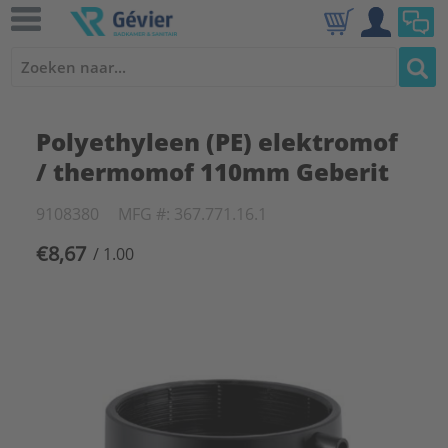
Polyethyleen (PE) elektromof
/ thermomof 110mm Geberit
9108380
MFG #: 367.771.16.1
€8,67
/ 1.00