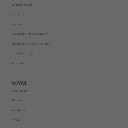
Werkende lengte aansluiting 1:
28 mm
Leidingsystemen
Werkende lengte aansluiting 2:
28 mm
Merk:
Geberit
Non-ferro
Type:
Afvoer
Pompen
Serie:
PE
Radiatoren en verwarming
Reservoirs en spoeltechniek
Utiliteit en zorg
Ventilatie
Gévier
Over Gévier
Merken
Vacatures
Nieuws