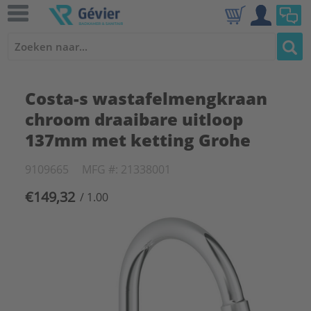
Costa-s wastafelmengkraan
chroom draaibare uitloop
137mm met ketting Grohe
9109665
MFG #: 21338001
€149,32
/ 1.00