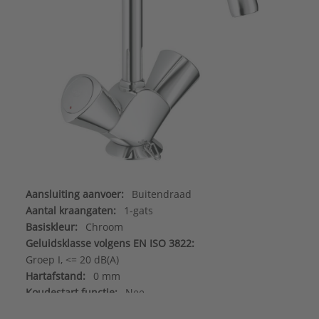
Aansluiting aanvoer:
Buitendraad
Aantal kraangaten:
1-gats
Basiskleur:
Chroom
Geluidsklasse volgens EN ISO 3822:
Groep I, <= 20 dB(A)
Hartafstand:
0 mm
Koudestart functie:
Nee
Kraanmondstuk:
Schuimstraalmond