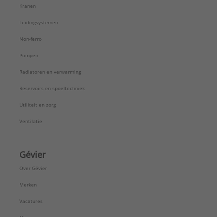
Serie:
Costa S
Kranen
Leidingsystemen
Non-ferro
Pompen
Radiatoren en verwarming
Reservoirs en spoeltechniek
Utiliteit en zorg
Ventilatie
Gévier
Over Gévier
Merken
Vacatures