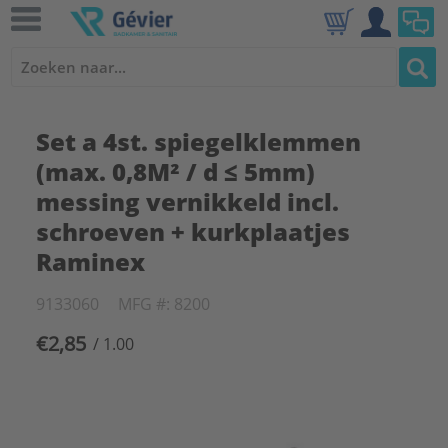
Set a 4st. spiegelklemmen
(max. 0,8M² / d ≤ 5mm)
messing vernikkeld incl.
schroeven + kurkplaatjes
Raminex
9133060
MFG #: 8200
€2,85
/ 1.00