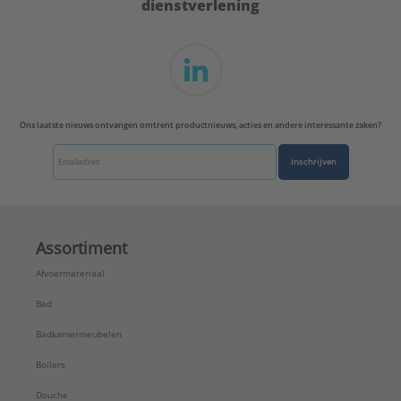
dienstverlening
Ons laatste nieuws ontvangen omtrent productnieuws, acties en andere interessante zaken?
Inschrijven
Assortiment
Afvoermateriaal
Bad
Badkamermeubelen
Boilers
Douche