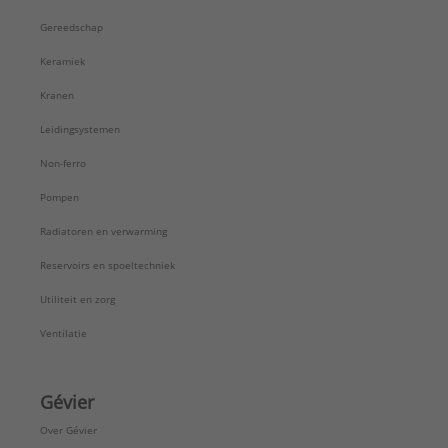
Gereedschap
Keramiek
Kranen
Leidingsystemen
Non-ferro
Pompen
Radiatoren en verwarming
Reservoirs en spoeltechniek
Utiliteit en zorg
Ventilatie
Gévier
Over Gévier