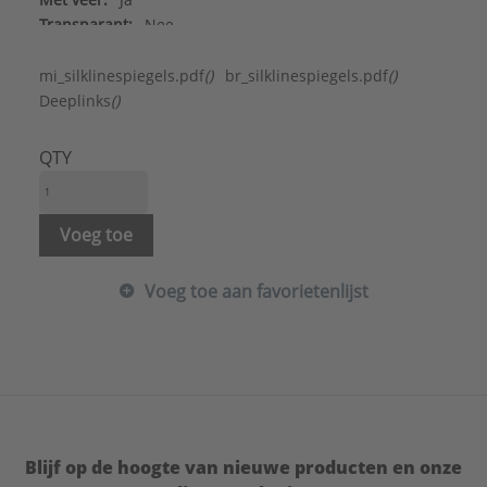
Transparant:
Nee
Vast:
Ja
Verdekte bevestiging:
Ja
mi_silklinespiegels.pdf
()
br_silklinespiegels.pdf
()
Merk:
Raminex
Deeplinks
()
Type:
Spiegelklemset
Serie:
Silkline - spiegelophangsysteem
QTY
Voeg toe
Voeg toe aan favorietenlijst
Blijf op de hoogte van nieuwe producten en onze