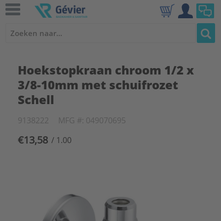
Hoekstopkraan chroom 1/2 x
3/8-10mm met schuifrozet
Schell
9138222
MFG #: 049070695
€13,58
/ 1.00