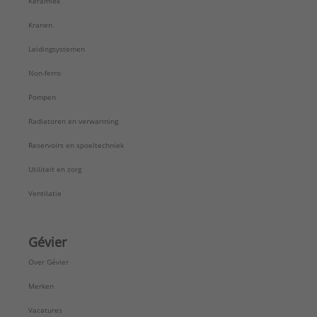
Keramiek
Kranen
Leidingsystemen
Non-ferro
Pompen
Radiatoren en verwarming
Reservoirs en spoeltechniek
Utiliteit en zorg
Ventilatie
Gévier
Over Gévier
Merken
Vacatures