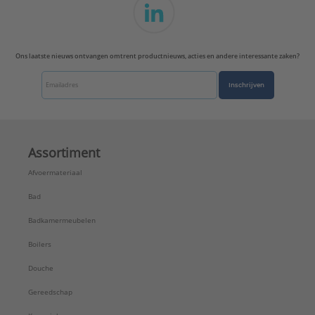
Ons laatste nieuws ontvangen omtrent productnieuws, acties en andere interessante zaken?
Inschrijven
Assortiment
Afvoermateriaal
Bad
Badkamermeubelen
Boilers
Douche
Gereedschap