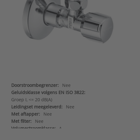
Doorstroombegrenzer:
Nee
Geluidsklasse volgens EN ISO 3822:
Groep I, <= 20 dB(A)
Leidingset meegeleverd:
Nee
Met aftapper:
Nee
Met filter:
Nee
Volumestroomklasse:
A
Aansluiting aanvoer:
Buitendraad