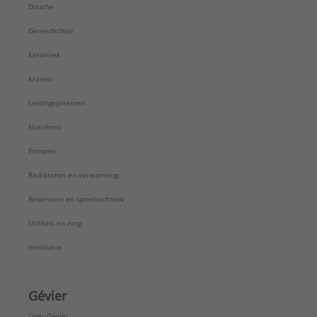
Douche
Gereedschap
Keramiek
Kranen
Leidingsystemen
Non-ferro
Pompen
Radiatoren en verwarming
Reservoirs en spoeltechniek
Utiliteit en zorg
Ventilatie
Gévier
Over Gévier