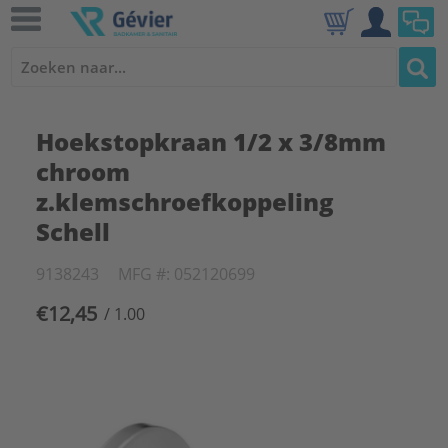
Hoekstopkraan 1/2 x 3/8mm
chroom
z.klemschroefkoppeling
Schell
9138243
MFG #: 052120699
€12,45
/ 1.00