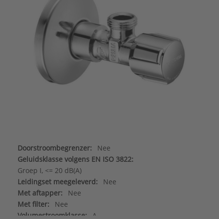
Doorstroombegrenzer:
Nee
Geluidsklasse volgens EN ISO 3822:
Groep I, <= 20 dB(A)
Leidingset meegeleverd:
Nee
Met aftapper:
Nee
Met filter:
Nee
Volumestroomklasse:
A