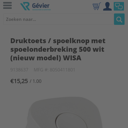
Druktoets / spoelknop met
spoelonderbreking 500 wit
(nieuw model) WISA
9138637
MFG #: 8050411801
€15,25
/ 1.00