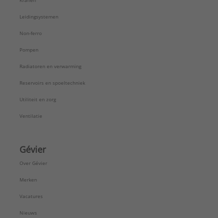
Kranen
Leidingsystemen
Non-ferro
Pompen
Radiatoren en verwarming
Reservoirs en spoeltechniek
Utiliteit en zorg
Ventilatie
Gévier
Over Gévier
Merken
Vacatures
Nieuws