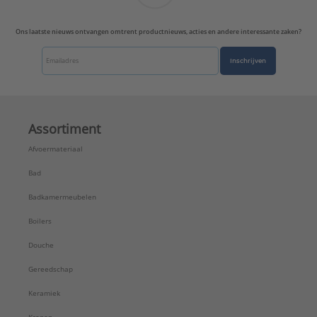
Ons laatste nieuws ontvangen omtrent productnieuws, acties en andere interessante zaken?
Inschrijven
Assortiment
Afvoermateriaal
Bad
Badkamermeubelen
Boilers
Douche
Gereedschap
Keramiek