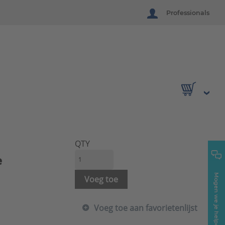
Professionals
QTY
e
Mogen we je helpen?
Voeg toe
Voeg toe aan favorietenlijst