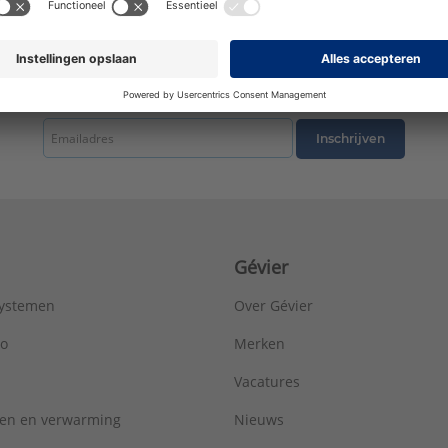
Met koppelingen:
Nee
Met override stop voor stroombegrenzing:
Nee
Met rozetten:
Nee
Met stopkraan voor aansluiting externe apparatuur:
Nee
tste nieuws ontvangen omtrent productnieuws, acties en andere interessant
Met transformator:
Nee
Model:
Mechanisch
Inschrijven
Montage:
Blad/kraangat
Onder waterdruk afkoppelbaar:
Nee
Opbouwhoogte onderkant kraanmondstuk:
185 mm
Opbouwhoogte totaal:
295 mm
Oppervlaktebehandeling:
Gepolijst
Gévier
Oppervlaktebescherming:
Verchroomd
Spoeltijd instelbaar:
Nee
systemen
Over Gévier
Temperatuurbegrenzing:
Nee
Type greep:
Tweegreeps
ro
Merken
Type temperatuurregeling:
Handbediend
Vacatures
Type uitloop:
Buis
Uittrekbare uitloop met handdouche:
Nee
ren en verwarming
Nieuws
Uittrekbare uitloop met kraanbeluchter/mousseur:
Nee