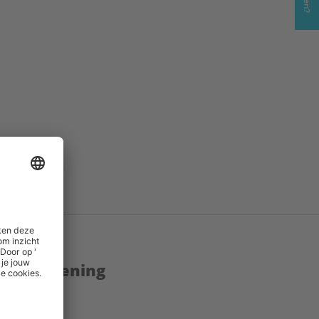
ng
()
enstverlening