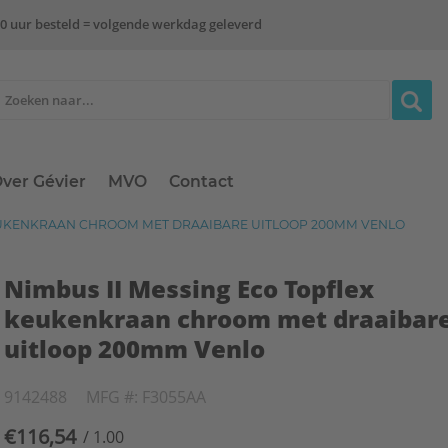
0 uur besteld = volgende werkdag geleverd
ver Gévier
MVO
Contact
EUKENKRAAN CHROOM MET DRAAIBARE UITLOOP 200MM VENLO
Nimbus II Messing Eco Topflex
keukenkraan chroom met draaibar
uitloop 200mm Venlo
9142488
MFG #: F3055AA
€116,54
/ 1.00