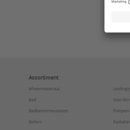
Ons laa
Assortiment
Afvoermateriaal
Leiding
Bad
Non-fer
Badkamermeubelen
Pompen
Boilers
Radiato