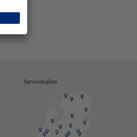
e zaken?
Servicebalies