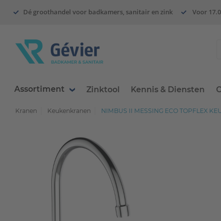
Dé groothandel voor badkamers, sanitair en zink
Voor 17.0
Assortiment
Zinktool
Kennis & Diensten
O
Kranen
Keukenkranen
NIMBUS II MESSING ECO TOPFLEX K