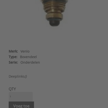
Merk:
Venlo
Type:
Bovendeel
Serie:
Onderdelen
Deeplinks
()
QTY
Voeg toe