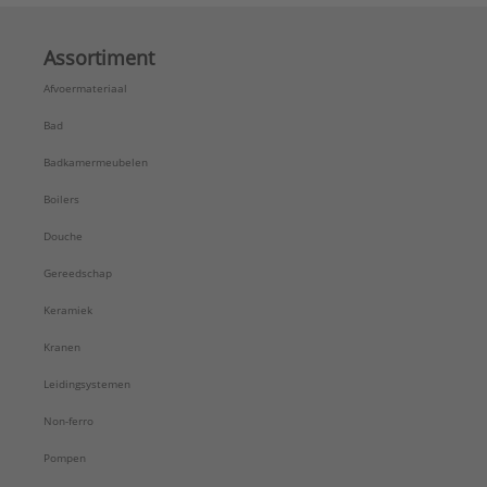
Assortiment
Afvoermateriaal
Bad
Badkamermeubelen
Boilers
Douche
Gereedschap
Keramiek
Kranen
Leidingsystemen
Non-ferro
Pompen