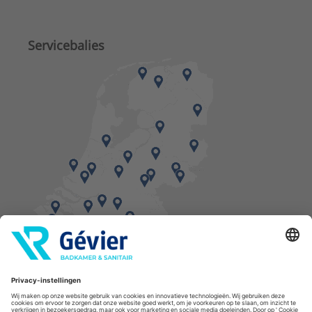
Servicebalies
Vind een balie in de buurt
* Bestellingen geplaatst in het weekend worden, mits voorradig, dinsdag geleverd.