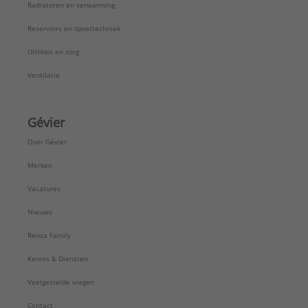
Radiatoren en verwarming
Reservoirs en spoeltechniek
Utiliteit en zorg
Ventilatie
Gévier
Over Gévier
Merken
Vacatures
Nieuws
Rensa Family
Kennis & Diensten
Veelgestelde vragen
Contact