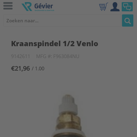
Kraanspindel 1/2 Venlo
9142611
MFG #: F963084NU
€21,96
/ 1.00