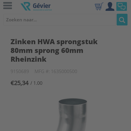
Zinken HWA sprongstuk
80mm sprong 60mm
Rheinzink
9150689
MFG #: 1635000500
€25,34
/ 1.00