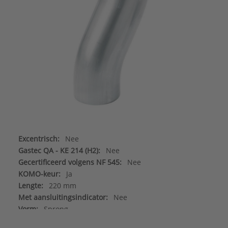
Excentrisch:
Nee
Gastec QA - KE 214 (H2):
Nee
Gecertificeerd volgens NF 545:
Nee
KOMO-keur:
Ja
Lengte:
220 mm
Met aansluitingsindicator:
Nee
Vorm:
Sprong
Aansluiting 1:
Schuifmof