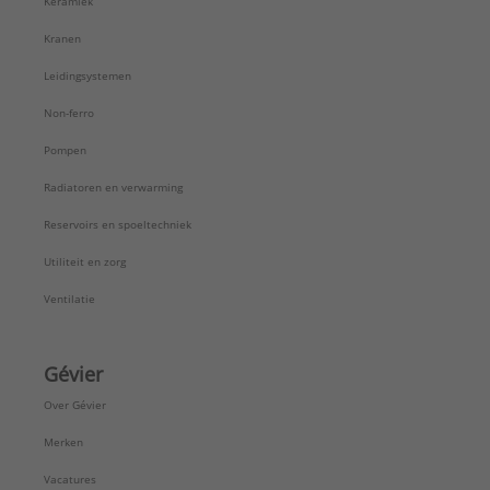
Keramiek
Kranen
Leidingsystemen
Non-ferro
Pompen
Radiatoren en verwarming
Reservoirs en spoeltechniek
Utiliteit en zorg
Ventilatie
Gévier
Over Gévier
Merken
Vacatures