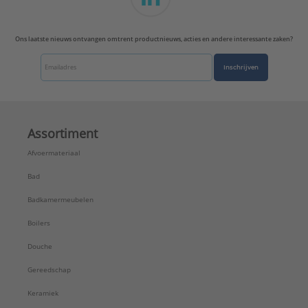
Ons laatste nieuws ontvangen omtrent productnieuws, acties en andere interessante zaken?
Inschrijven
Assortiment
Afvoermateriaal
Bad
Badkamermeubelen
Boilers
Douche
Gereedschap
Keramiek