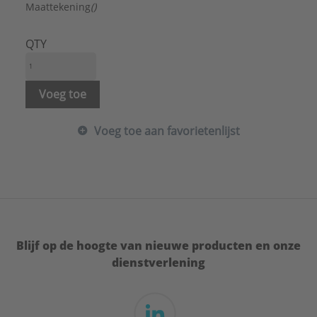
Met ondersteun:
Nee
Maattekening
()
Met tapgat:
Ja
Montagewijze:
Dakbeschot
QTY
Ontwikkelde gootbreedte:
440 mm
Oppervlaktebescherming:
Thermisch verzinkt (Hot-dip)
Voeg toe
Staartlengte:
130 mm
Vorm:
Mastgoot (halfrond)
Voeg toe aan favorietenlijst
Merk:
Rheinzink
Type:
M44
Serie:
Gootbeugels
Blijf op de hoogte van nieuwe producten en onze
dienstverlening