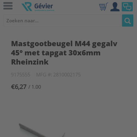
Mastgootbeugel M44 gegalv
45° met tapgat 30x6mm
Rheinzink
9175555
MFG #: 2810002175
€6,27
/ 1.00