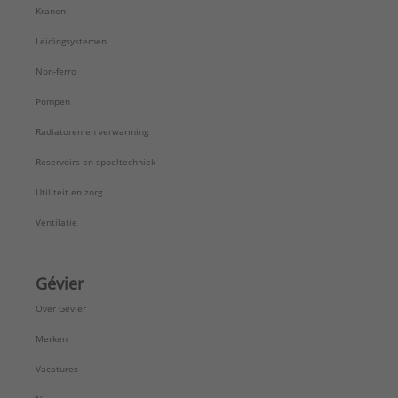
Kranen
Leidingsystemen
Non-ferro
Pompen
Radiatoren en verwarming
Reservoirs en spoeltechniek
Utiliteit en zorg
Ventilatie
Gévier
Over Gévier
Merken
Vacatures