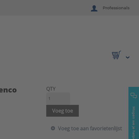
Professionals
enco
QTY
Mogen we je helpen?
Voeg toe
Voeg toe aan favorietenlijst