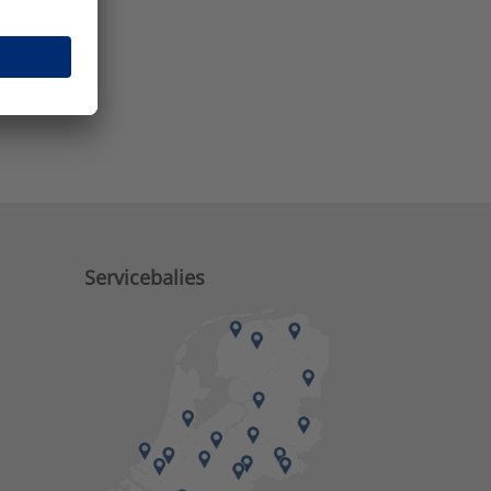
e zaken?
M)
Servicebalies