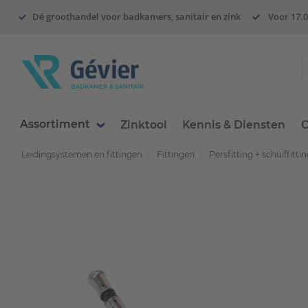
Dé groothandel voor badkamers, sanitair en zink
Voor 17.0
Assortiment
Zinktool
Kennis & Diensten
O
Leidingsystemen en fittingen
Fittingen
Persfitting + schuiffitti