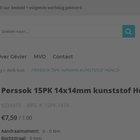
0 uur besteld = volgende werkdag geleverd
ver Gévier
MVO
Contact
ng v. AKB-buis
PERSSOK 15PK 14X14MM KUNSTSTOF HENCO
Perssok 15PK 14x14mm kunststof H
9234313
MFG #: 15PK-1414
€7,59
/ 1.00
Aandraaimoment:
0 - 0 Nm
Bochtstraal:
0 mm