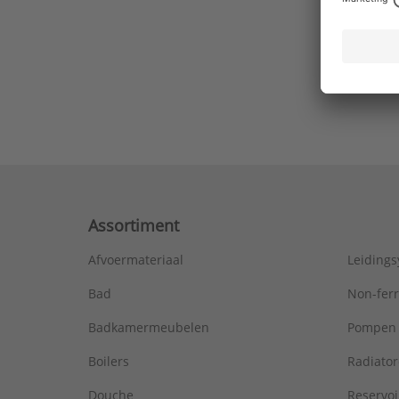
Ons laa
Assortiment
Afvoermateriaal
Leiding
Bad
Non-fer
Badkamermeubelen
Pompen
Boilers
Radiato
Douche
Reservoi