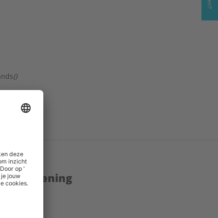
ands
()
 emg_7
()
enstverlening