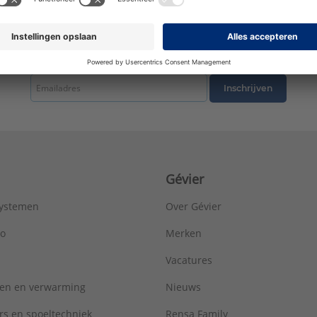
KIWA-keur:
Ja
KOMO-keur:
Ja
Lengte aansluiting 1:
36,5 mm
Lengte aansluiting 2:
36,5 mm
tste nieuws ontvangen omtrent productnieuws, acties en andere interessant
LPCB keur:
Nee
Materiaal aansluiting 1:
Polyvinylidenefluoride (PVDF)
Inschrijven
Materiaal aansluiting 2:
Polyvinylidenefluoride (PVDF)
Materiaal afdichting:
Ethyleen-Propyleen-Dieen-Monomeer (EPD
Max. werkdruk bij 20°C:
16 bar
Mediumtemperatuur (continu):
-10 - 70 °C
Merk:
Henco
Gévier
Met aftapper:
Nee
Met ontluchter:
Nee
systemen
Over Gévier
Met pakkingen:
Ja
Met stootnok/-rand:
Ja
ro
Merken
Met thermische isolatie:
Nee
Vacatures
Met TUV goedkeuring:
Nee
Nom. diameter aansluiting 1:
DN 6
ren en verwarming
Nieuws
Nom. diameter aansluiting 2:
DN 6
Oppervlaktebehandeling aansluiting 1:
Onbehandeld
rs en spoeltechniek
Rensa Family