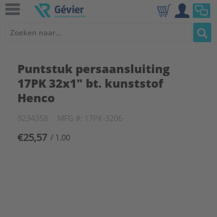
Puntstuk persaansluiting
17PK 32x1" bt. kunststof
Henco
9234358
MFG #: 17PK-3206
€25,57
/ 1.00