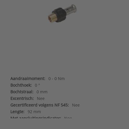
Aandraaimoment:
0 - 0 Nm
Bochthoek:
0 °
Bochtstraal:
0 mm
Excentrisch:
Nee
Gecertificeerd volgens NF 545:
Nee
Lengte:
92 mm
Met aansluitingsindicator:
Nee
Vorm:
Recht